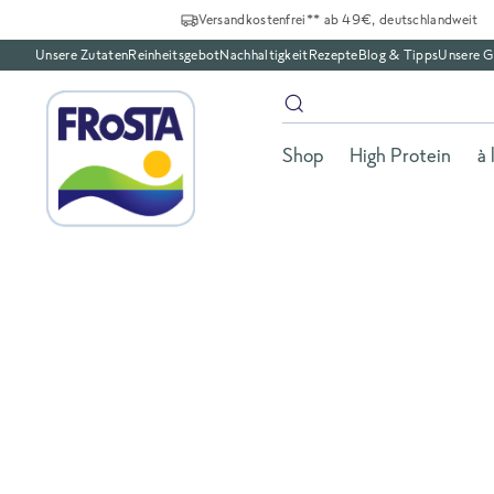
Versandkostenfrei** ab 49€, deutschlandweit
Unsere Zutaten
Reinheitsgebot
Nachhaltigkeit
Rezepte
Blog & Tipps
Unsere G
Shop
High Protein
à 