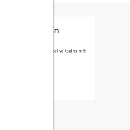
tzt High Protein
um Probierpreis. Hol dir deine Gains mit