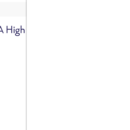
A High
Sicher dir je
Ab sofort gibts die Box z
10%.
Jetzt bestellen