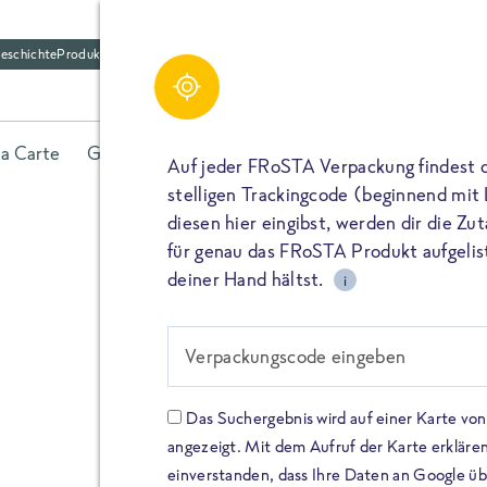
eschichte
Produktfriedhof
la Carte
Gerichte
Fisch
Gemüse
Kräuter
Belieb
Auf jeder FRoSTA Verpackung findest 
stelligen Trackingcode (beginnend mit
diesen hier eingibst, werden dir die Z
für genau das FRoSTA Produkt aufgelist
deiner Hand hältst.
i
FROSTA HIGH PROTEIN
Viel Protei
Verpackungscode eingeben
Keine Zusä
Das Suchergebnis wird auf einer Karte v
angezeigt. Mit dem Aufruf der Karte erklären
Entdecke unsere neuen FRoS
einverstanden, dass Ihre Daten an Google ü