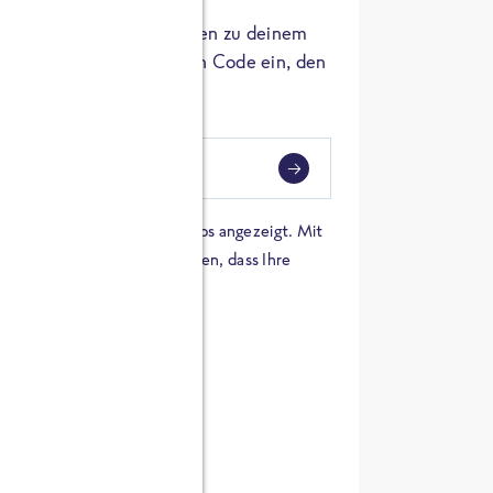
er die Herkunft der Zutaten zu deinem
 einfach den 8-stelligen Code ein, den
ndest.
i
eben
 einer Karte von Google Maps angezeigt. Mit
n Sie sich damit einverstanden, dass Ihre
 werden und dass Sie die
en haben.
E ZUTATEN