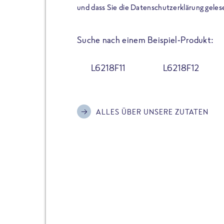
der Extraportion Eiweiß: Bis
und dass Sie die Datenschutzerklärung geles
Zubereitung. Hochwertige Zu
Gerichte schmeckt, ohne P
Suche nach einem Beispiel-Produkt:
Reinheitsgebot. Perfekt für 
und trotzdem nicht auf Genu
L6218F11
L6218F12
Alle Sorten hier im Online 
zu finden.
ALLES ÜBER UNSERE ZUTATEN
JETZT BESTELLEN