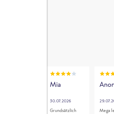
gen
i
Mia
Mia
Ano
30.07.2026
30.07.2026
29.07.
Für mich mit
Grundsätzlich
Mega le