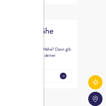
 in deiner Nähe
oSTA Produkt in deiner Nähe? Dann gib
hl ein und Supermärkte in deiner
gezeigt.
i
en
Zutatentracker
Storefinder