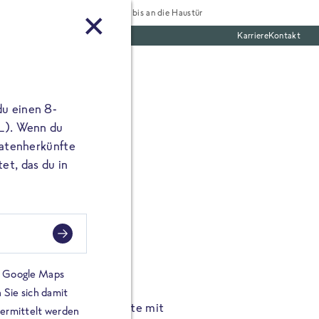
Tiefgekühlt bis an die Haustür
Karriere
Kontakt
te Boxen
du einen 8-
 L). Wenn du
utatenherkünfte
et, das du in
FROSTA À LA CARTE
n.
Hochgenus
tze.
Hause.
on Google Maps
 Sie sich damit
TA High Protein Gerichte mit
Unsere neuen FRoSTA à la
bermittelt werden