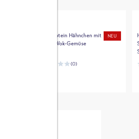
t
High Protein Hähnchen mit
NEU
NEU
Reis & Wok-Gemüse
(0)
ntracker