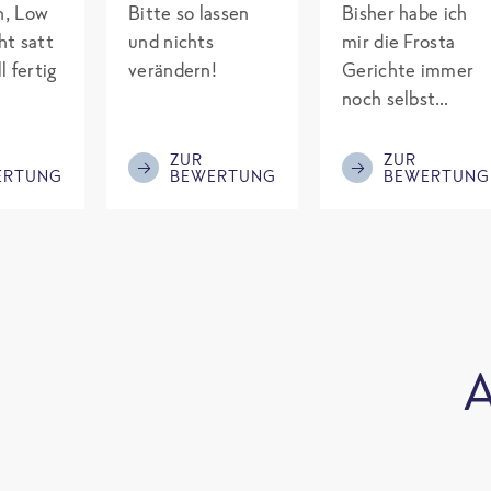
ch, Low
Bitte so lassen
Bisher habe ich
ht satt
und nichts
mir die Frosta
l fertig
verändern!
Gerichte immer
noch selbst
gepimpt mit
Eiweiß. Endlich
ZUR
ZUR
ERTUNG
BEWERTUNG
BEWERTUNG
was fertiges und
nicht so brutal
teuer wie die
Mitbewerber!
Bitte behalten!
A