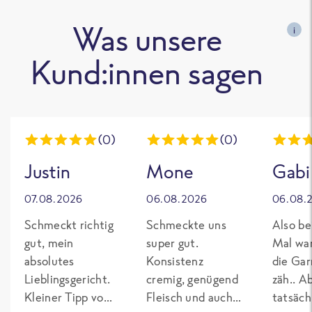
Was unsere
i
Kund:innen sagen
(0)
(0)
Justin
Mone
Gabi
07.08.2026
06.08.2026
06.08.
Schmeckt richtig
Schmeckte uns
Also be
gut, mein
super gut.
Mal wa
absolutes
Konsistenz
die Gar
Lieblingsgericht.
cremig, genügend
zäh.. A
Kleiner Tipp von
Fleisch und auch
tatsäch