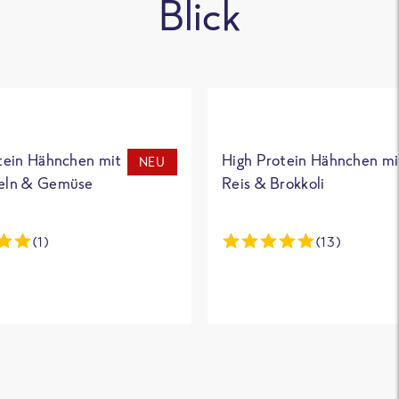
Blick
tein Hähnchen mit
High Protein Hähnchen mi
NEU
eln & Gemüse
Reis & Brokkoli
(1)
(13)