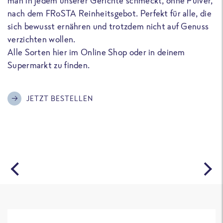
man in jedem unserer Gerichte schmeckt, ohne Pulver,
u
nach dem FRoSTA Reinheitsgebot. Perfekt für alle, die
F
sich bewusst ernähren und trotzdem nicht auf Genuss
a
verzichten wollen.
D
Alle Sorten hier im Online Shop oder in deinem
T
Supermarkt zu finden.
o
G
m
JETZT BESTELLEN
A