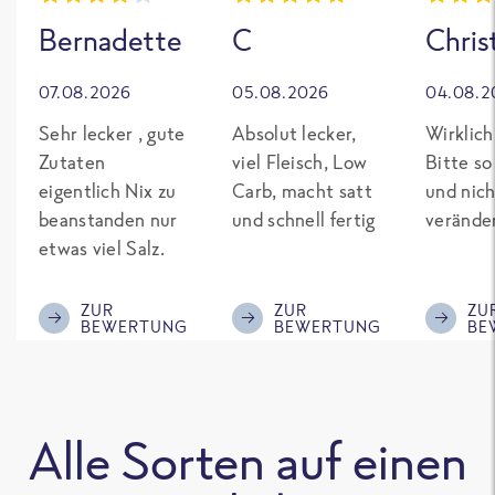
Bernadette
C
Chris
07.08.2026
05.08.2026
04.08.2
Sehr lecker , gute
Absolut lecker,
Wirklich
Zutaten
viel Fleisch, Low
Bitte so
eigentlich Nix zu
Carb, macht satt
und nich
beanstanden nur
und schnell fertig
verände
etwas viel Salz.
ZUR
ZUR
ZU
BEWERTUNG
BEWERTUNG
BE
Alle Sorten auf einen