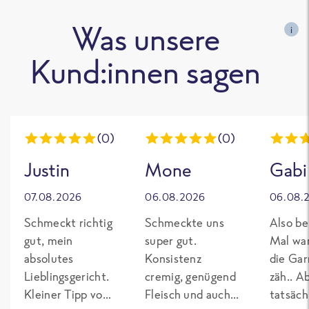
Was unsere
i
Kund:innen sagen
(0)
(0)
Justin
Mone
Gabi
07.08.2026
06.08.2026
06.08.
Schmeckt richtig
Schmeckte uns
Also be
gut, mein
super gut.
Mal wa
absolutes
Konsistenz
die Gar
Lieblingsgericht.
cremig, genügend
zäh.. A
Kleiner Tipp von
Fleisch und auch
tatsäch