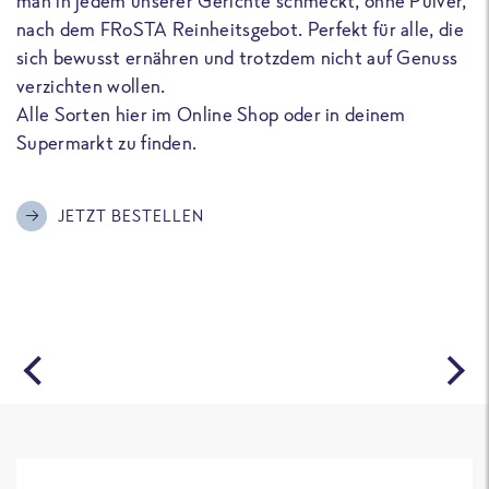
man in jedem unserer Gerichte schmeckt, ohne Pulver,
u
nach dem FRoSTA Reinheitsgebot. Perfekt für alle, die
F
sich bewusst ernähren und trotzdem nicht auf Genuss
a
verzichten wollen.
D
Alle Sorten hier im Online Shop oder in deinem
T
Supermarkt zu finden.
o
G
m
JETZT BESTELLEN
A