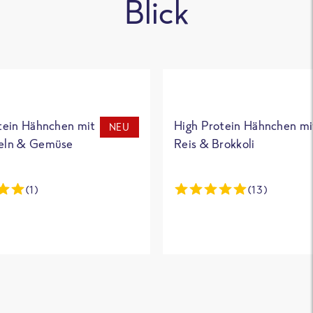
Blick
tein Hähnchen mit
High Protein Hähnchen mi
NEU
eln & Gemüse
Reis & Brokkoli
(1)
(13)