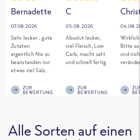
Bernadette
C
Chris
07.08.2026
05.08.2026
04.08.2
Sehr lecker , gute
Absolut lecker,
Wirklich
Zutaten
viel Fleisch, Low
Bitte so
eigentlich Nix zu
Carb, macht satt
und nich
beanstanden nur
und schnell fertig
verände
etwas viel Salz.
ZUR
ZUR
ZU
BEWERTUNG
BEWERTUNG
BE
Alle Sorten auf einen