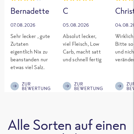
Bernadette
C
Chris
07.08.2026
05.08.2026
04.08.2
Sehr lecker , gute
Absolut lecker,
Wirklich
Zutaten
viel Fleisch, Low
Bitte so
eigentlich Nix zu
Carb, macht satt
und nich
beanstanden nur
und schnell fertig
verände
etwas viel Salz.
ZUR
ZUR
ZU
BEWERTUNG
BEWERTUNG
BE
Alle Sorten auf einen