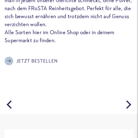
man in jedem unserer Gerichte schmeckt, ohne Pulver,
u
nach dem FRoSTA Reinheitsgebot. Perfekt für alle, die
F
sich bewusst ernähren und trotzdem nicht auf Genuss
a
verzichten wollen.
D
Alle Sorten hier im Online Shop oder in deinem
T
Supermarkt zu finden.
o
G
m
JETZT BESTELLEN
A