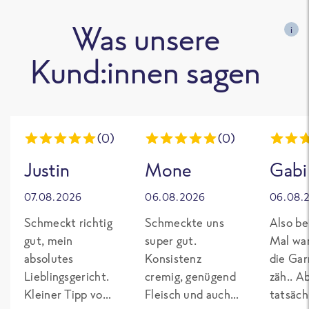
Was unsere
i
Kund:innen sagen
(0)
(0)
Justin
Mone
Gabi
07.08.2026
06.08.2026
06.08.
Schmeckt richtig
Schmeckte uns
Also be
gut, mein
super gut.
Mal wa
absolutes
Konsistenz
die Gar
Lieblingsgericht.
cremig, genügend
zäh.. A
Kleiner Tipp von
Fleisch und auch
tatsäch