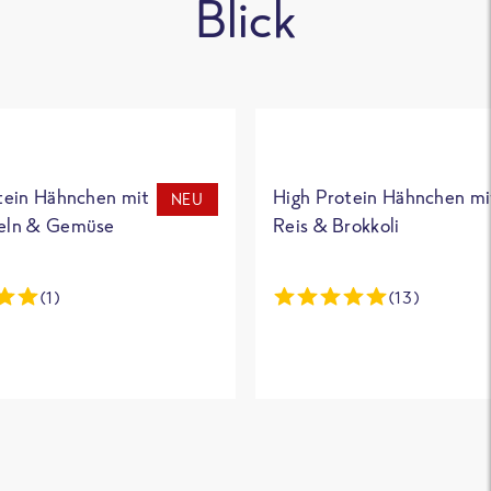
Blick
tein Hähnchen mit
High Protein Hähnchen mi
NEU
eln & Gemüse
Reis & Brokkoli
(1)
(13)