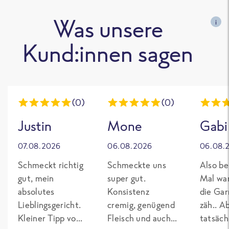
Was unsere
i
Kund:innen sagen
(0)
(0)
Justin
Mone
Gabi
07.08.2026
06.08.2026
06.08.
Schmeckt richtig
Schmeckte uns
Also be
gut, mein
super gut.
Mal wa
absolutes
Konsistenz
die Gar
Lieblingsgericht.
cremig, genügend
zäh.. A
Kleiner Tipp von
Fleisch und auch
tatsäch