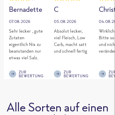
Bernadette
C
Chris
07.08.2026
05.08.2026
04.08.2
Sehr lecker , gute
Absolut lecker,
Wirklich
Zutaten
viel Fleisch, Low
Bitte so
eigentlich Nix zu
Carb, macht satt
und nich
beanstanden nur
und schnell fertig
verände
etwas viel Salz.
ZUR
ZUR
ZU
BEWERTUNG
BEWERTUNG
BE
Alle Sorten auf einen