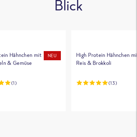
Blick
tein Hähnchen mit
High Protein Hähnchen mi
NEU
eln & Gemüse
Reis & Brokkoli
(1)
(13)