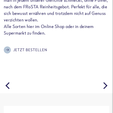
man in jedem unserer Gerichte schmeckt, ohne Pulver,
u
nach dem FRoSTA Reinheitsgebot. Perfekt für alle, die
F
sich bewusst ernähren und trotzdem nicht auf Genuss
a
verzichten wollen.
D
Alle Sorten hier im Online Shop oder in deinem
T
Supermarkt zu finden.
o
G
m
JETZT BESTELLEN
A