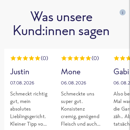
Was unsere
i
Kund:innen sagen
(0)
(0)
Justin
Mone
Gabi
07.08.2026
06.08.2026
06.08.
Schmeckt richtig
Schmeckte uns
Also be
gut, mein
super gut.
Mal wa
absolutes
Konsistenz
die Gar
Lieblingsgericht.
cremig, genügend
zäh.. A
Kleiner Tipp von
Fleisch und auch
tatsäch