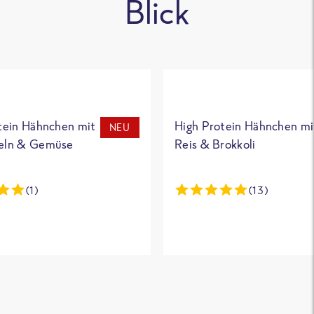
Blick
tein Hähnchen mit
High Protein Hähnchen mi
NEU
eln & Gemüse
Reis & Brokkoli
(1)
(13)