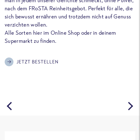
man in jedem unserer Gerichte schmeckt, ohne Pulver,
u
nach dem FRoSTA Reinheitsgebot. Perfekt für alle, die
F
sich bewusst ernähren und trotzdem nicht auf Genuss
a
verzichten wollen.
D
Alle Sorten hier im Online Shop oder in deinem
T
Supermarkt zu finden.
o
G
m
JETZT BESTELLEN
A