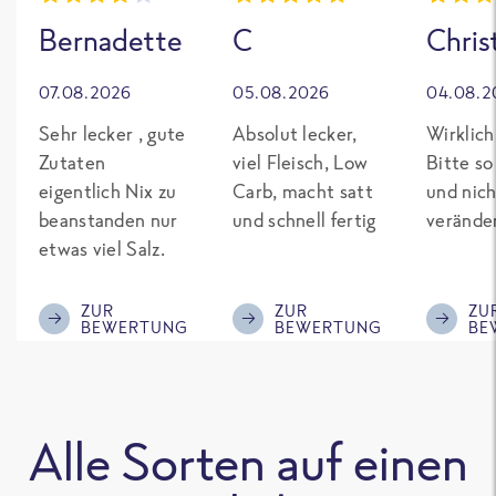
Bernadette
C
Chris
07.08.2026
05.08.2026
04.08.2
Sehr lecker , gute
Absolut lecker,
Wirklich
Zutaten
viel Fleisch, Low
Bitte so
eigentlich Nix zu
Carb, macht satt
und nich
beanstanden nur
und schnell fertig
verände
etwas viel Salz.
ZUR
ZUR
ZU
BEWERTUNG
BEWERTUNG
BE
Alle Sorten auf einen