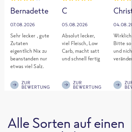
Bernadette
C
Chris
07.08.2026
05.08.2026
04.08.2
Sehr lecker , gute
Absolut lecker,
Wirklich
Zutaten
viel Fleisch, Low
Bitte so
eigentlich Nix zu
Carb, macht satt
und nich
beanstanden nur
und schnell fertig
verände
etwas viel Salz.
ZUR
ZUR
ZU
BEWERTUNG
BEWERTUNG
BE
Alle Sorten auf einen