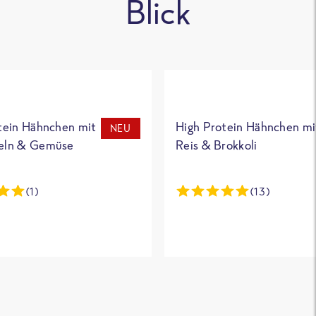
Blick
tein Hähnchen mit
High Protein Hähnchen mi
NEU
eln & Gemüse
Reis & Brokkoli
(1)
(13)