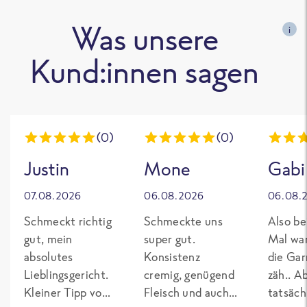
Was unsere
i
Kund:innen sagen
(0)
(0)
Justin
Mone
Gabi
07.08.2026
06.08.2026
06.08.
Schmeckt richtig
Schmeckte uns
Also be
gut, mein
super gut.
Mal wa
absolutes
Konsistenz
die Gar
Lieblingsgericht.
cremig, genügend
zäh.. A
Kleiner Tipp von
Fleisch und auch
tatsäch