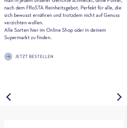
man in jedem unserer Gerichte schmeckt, ohne Pulver,
u
nach dem FRoSTA Reinheitsgebot. Perfekt für alle, die
F
sich bewusst ernähren und trotzdem nicht auf Genuss
a
verzichten wollen.
D
Alle Sorten hier im Online Shop oder in deinem
T
Supermarkt zu finden.
o
G
m
JETZT BESTELLEN
A