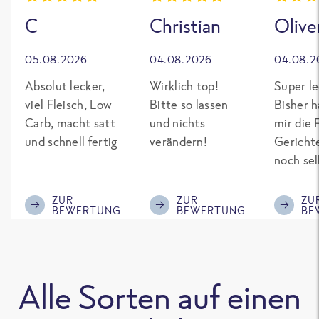
C
Christian
Olive
05.08.2026
04.08.2026
04.08.2
Absolut lecker,
Wirklich top!
Super le
viel Fleisch, Low
Bitte so lassen
Bisher h
Carb, macht satt
und nichts
mir die 
und schnell fertig
verändern!
Gericht
noch sel
gepimpt
Eiweiß. 
ZUR
ZUR
ZU
BEWERTUNG
BEWERTUNG
BE
was fert
nicht so
teuer wi
Mitbewe
Alle Sorten auf einen
Bitte be