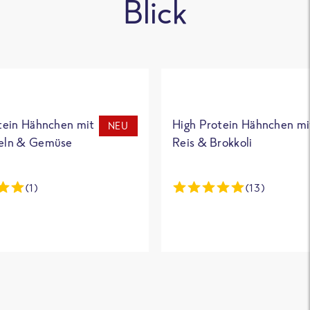
Blick
tein Hähnchen mit
High Protein Hähnchen mi
NEU
eln & Gemüse
Reis & Brokkoli
(1)
(13)