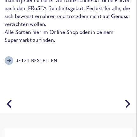
man in jedem unserer Gerichte schmeckt, ohne Pulver,
u
nach dem FRoSTA Reinheitsgebot. Perfekt für alle, die
F
sich bewusst ernähren und trotzdem nicht auf Genuss
a
verzichten wollen.
D
Alle Sorten hier im Online Shop oder in deinem
T
Supermarkt zu finden.
o
G
m
JETZT BESTELLEN
A