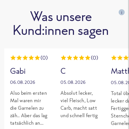
Was unsere
i
Kund:innen sagen
(0)
(0)
Gabi
C
Matth
06.08.2026
05.08.2026
05.08.2
Also beim ersten
Absolut lecker,
Total üb
Mal waren mir
viel Fleisch, Low
lecker da
die Garnelen zu
Carb, macht satt
Fertigge
zäh.. Aber das lag
und schnell fertig
Sternch
tatsächlich an
Garnelen