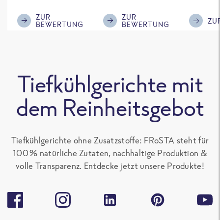
mir! Ich hätte
im Gesc
nach 8 Minuten
Kompli
ZUR
ZUR
ZU
BEWERTUNG
BEWERTUNG
die Pfanne vom
Herd nehmen
müssen (!!!) 😜
Das habe ich
Tiefkühlgerichte mit
beim nächsten
Mal dann so
dem Reinheitsgebot
gehandhabt und
siehe da: Es war
sowas von lecker
Tiefkühlgerichte ohne Zusatzstoffe: FRoSTA steht für
!!! 😋 Ich habe das
100 % natürliche Zutaten, nachhaltige Produktion &
Gericht gleich
volle Transparenz. Entdecke jetzt unsere Produkte!
wieder gekauft
und in meinen
Gefrierschrank
{...} 🥰