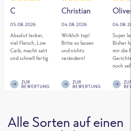
C
Christian
Olive
05.08.2026
04.08.2026
04.08.2
Absolut lecker,
Wirklich top!
Super le
viel Fleisch, Low
Bitte so lassen
Bisher h
Carb, macht satt
und nichts
mir die 
und schnell fertig
verändern!
Gericht
noch sel
gepimpt
Eiweiß. 
ZUR
ZUR
ZU
BEWERTUNG
BEWERTUNG
BE
was fert
nicht so
teuer wi
Mitbewe
Alle Sorten auf einen
Bitte be