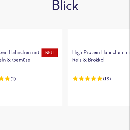
Blick
tein Hähnchen mit
High Protein Hähnchen mi
NEU
eln & Gemüse
Reis & Brokkoli
(1)
(13)