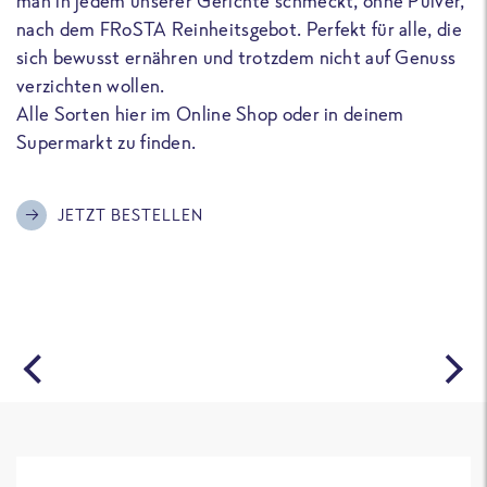
man in jedem unserer Gerichte schmeckt, ohne Pulver,
u
nach dem FRoSTA Reinheitsgebot. Perfekt für alle, die
F
sich bewusst ernähren und trotzdem nicht auf Genuss
a
verzichten wollen.
D
Alle Sorten hier im Online Shop oder in deinem
T
Supermarkt zu finden.
o
G
m
JETZT BESTELLEN
A