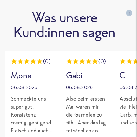
Was unsere
i
Kund:innen sagen
(0)
(0)
Mone
Gabi
C
06.08.2026
06.08.2026
05.08.
Schmeckte uns
Also beim ersten
Absolut
super gut.
Mal waren mir
viel Fl
Konsistenz
die Garnelen zu
Carb, m
cremig, genügend
zäh.. Aber das lag
und sch
Fleisch und auch
tatsächlich an