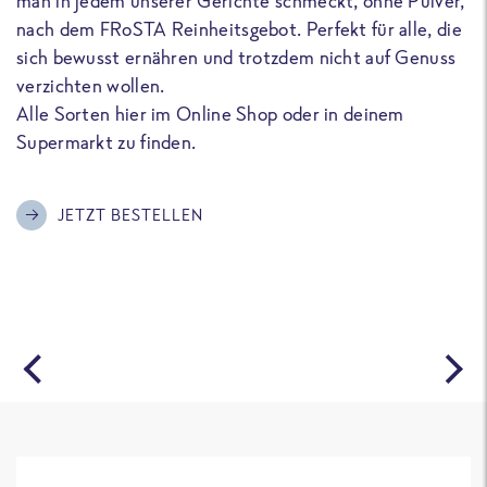
man in jedem unserer Gerichte schmeckt, ohne Pulver,
u
nach dem FRoSTA Reinheitsgebot. Perfekt für alle, die
F
sich bewusst ernähren und trotzdem nicht auf Genuss
a
verzichten wollen.
D
Alle Sorten hier im Online Shop oder in deinem
T
Supermarkt zu finden.
o
G
m
JETZT BESTELLEN
A