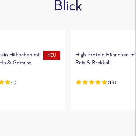
Blick
tein Hähnchen mit
High Protein Hähnchen mi
NEU
eln & Gemüse
Reis & Brokkoli
(1)
(13)