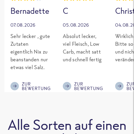
Bernadette
C
Chris
07.08.2026
05.08.2026
04.08.2
Sehr lecker , gute
Absolut lecker,
Wirklich
Zutaten
viel Fleisch, Low
Bitte so
eigentlich Nix zu
Carb, macht satt
und nich
beanstanden nur
und schnell fertig
verände
etwas viel Salz.
ZUR
ZUR
ZU
BEWERTUNG
BEWERTUNG
BE
Alle Sorten auf einen