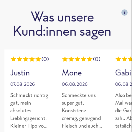
Was unsere
i
Kund:innen sagen
(0)
(0)
Justin
Mone
Gabi
07.08.2026
06.08.2026
06.08.
Schmeckt richtig
Schmeckte uns
Also be
gut, mein
super gut.
Mal wa
absolutes
Konsistenz
die Gar
Lieblingsgericht.
cremig, genügend
zäh.. A
Kleiner Tipp von
Fleisch und auch
tatsäch