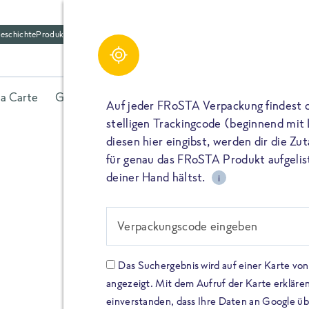
eschichte
Produktfriedhof
la Carte
Gerichte
Fisch
Gemüse
Kräuter
Belieb
Auf jeder FRoSTA Verpackung findest 
stelligen Trackingcode (beginnend mit
diesen hier eingibst, werden dir die Z
für genau das FRoSTA Produkt aufgelist
deiner Hand hältst.
i
FROSTA HIGH PROTEIN
Viel Protei
Verpackungscode eingeben
Keine Zusä
Das Suchergebnis wird auf einer Karte v
angezeigt. Mit dem Aufruf der Karte erklären
Entdecke unsere neuen FRoS
einverstanden, dass Ihre Daten an Google ü