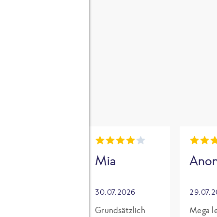
gen
i
Mia
Mia
Ano
30.07.2026
30.07.2026
29.07.
Für mich mit
Grundsätzlich
Mega le