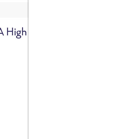
A High
Sicher dir je
Ab sofort gibts die Box z
10%.
Jetzt bestellen