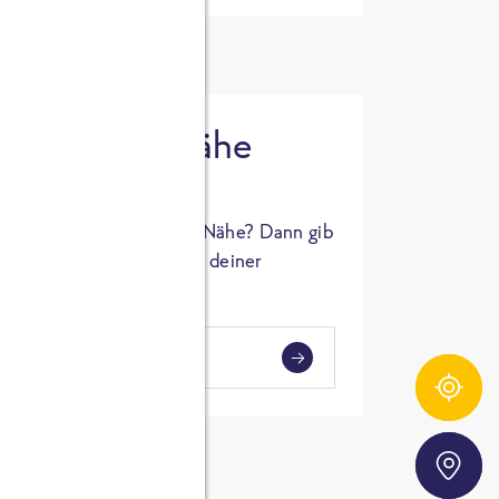
 in deiner Nähe
oSTA Produkt in deiner Nähe? Dann gib
hl ein und Supermärkte in deiner
gezeigt.
i
en
Zutatentracker
Storefinder