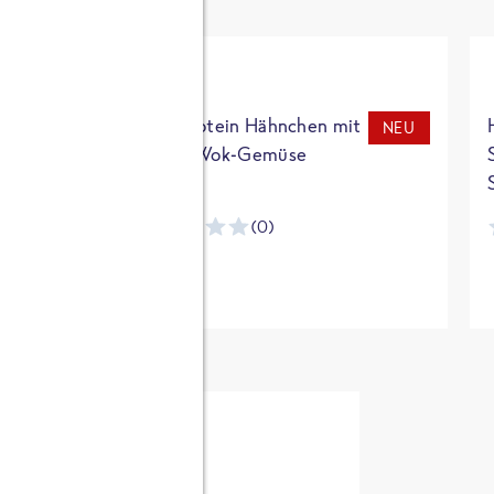
t
High Protein Hähnchen mit
NEU
NEU
Reis & Wok-Gemüse
(0)
ntracker