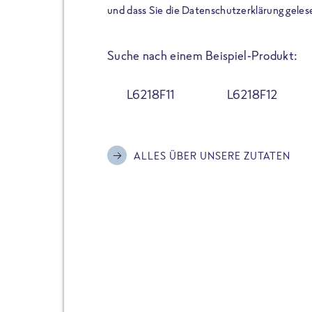
der Extraportion Eiweiß: Bis
und dass Sie die Datenschutzerklärung geles
Zubereitung. Hochwertige Zu
Gerichte schmeckt, ohne P
Suche nach einem Beispiel-Produkt:
Reinheitsgebot. Perfekt für 
und trotzdem nicht auf Genu
L6218F11
L6218F12
Alle Sorten hier im Online 
zu finden.
ALLES ÜBER UNSERE ZUTATEN
JETZT BESTELLEN