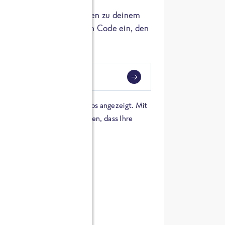
er die Herkunft der Zutaten zu deinem
 einfach den 8-stelligen Code ein, den
ndest.
i
eben
 einer Karte von Google Maps angezeigt. Mit
n Sie sich damit einverstanden, dass Ihre
 werden und dass Sie die
en haben.
E ZUTATEN