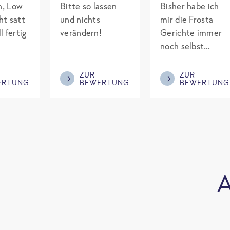
ch, Low
Bitte so lassen
Bisher habe ich
ht satt
und nichts
mir die Frosta
l fertig
verändern!
Gerichte immer
noch selbst
gepimpt mit
Eiweiß. Endlich
ZUR
ZUR
ERTUNG
BEWERTUNG
BEWERTUNG
was fertiges und
nicht so brutal
teuer wie die
Mitbewerber!
Bitte behalten!
A