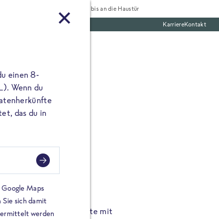
Tiefgekühlt bis an die Haustür
Karriere
Kontakt
te Boxen
du einen 8-
 L). Wenn du
utatenherkünfte
et, das du in
FROSTA À LA CARTE
n.
Hochgenus
tze.
Hause.
on Google Maps
 Sie sich damit
TA High Protein Gerichte mit
Unsere neuen FRoSTA à la
bermittelt werden