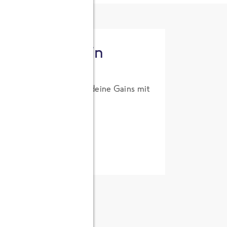
tzt High Protein
um Probierpreis. Hol dir deine Gains mit