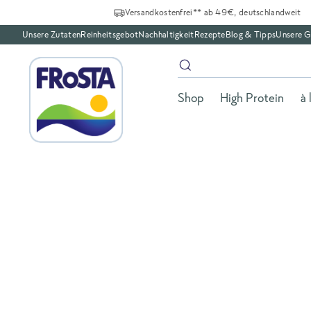
Versandkostenfrei** ab 49€, deutschlandweit
Unsere Zutaten
Reinheitsgebot
Nachhaltigkeit
Rezepte
Blog & Tipps
Unsere G
Shop
High Protein
à 