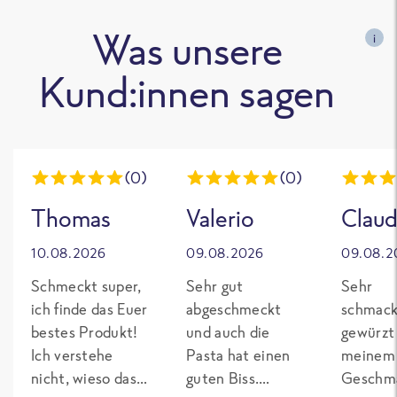
Was unsere
i
Kund:innen sagen
(0)
(0)
Thomas
Valerio
Claud
10.08.2026
09.08.2026
09.08.2
Schmeckt super,
Sehr gut
Sehr
ich finde das Euer
abgeschmeckt
schmack
bestes Produkt!
und auch die
gewürzt
Ich verstehe
Pasta hat einen
meinem
nicht, wieso das
guten Biss.
Geschma