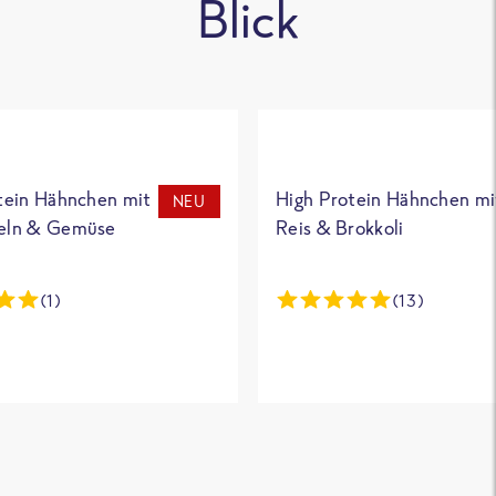
Blick
tein Hähnchen mit
High Protein Hähnchen mi
NEU
eln & Gemüse
Reis & Brokkoli
(1)
(13)