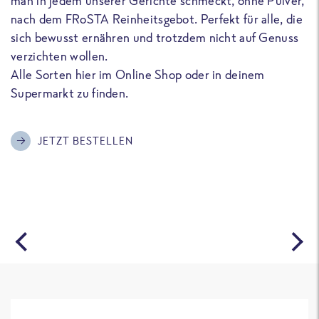
man in jedem unserer Gerichte schmeckt, ohne Pulver,
u
nach dem FRoSTA Reinheitsgebot. Perfekt für alle, die
F
sich bewusst ernähren und trotzdem nicht auf Genuss
a
verzichten wollen.
D
Alle Sorten hier im Online Shop oder in deinem
T
Supermarkt zu finden.
o
G
m
JETZT BESTELLEN
A