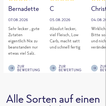
Bernadette
C
Chris
07.08.2026
05.08.2026
04.08.2
Sehr lecker , gute
Absolut lecker,
Wirklich
Zutaten
viel Fleisch, Low
Bitte so
eigentlich Nix zu
Carb, macht satt
und nich
beanstanden nur
und schnell fertig
verände
etwas viel Salz.
ZUR
ZUR
ZU
BEWERTUNG
BEWERTUNG
BE
Alle Sorten auf einen