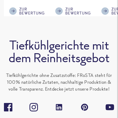
im ReWe nicht
Klasse.
ausreic
mehr erhältlich
Menge f
ZUR
ZUR
ZU
BEWERTUNG
BEWERTUNG
BE
ist!
'großen 
sonst gu
teilen. 
alle Fro
Tiefkühlgerichte mit
Gerichte
Paprika
dem Reinheitsgebot
enthalte
gern.
Tiefkühlgerichte ohne Zusatzstoffe: FRoSTA steht für
100 % natürliche Zutaten, nachhaltige Produktion &
volle Transparenz. Entdecke jetzt unsere Produkte!