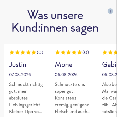
Was unsere
i
Kund:innen sagen
(0)
(0)
Justin
Mone
Gabi
07.08.2026
06.08.2026
06.08.
Schmeckt richtig
Schmeckte uns
Also be
gut, mein
super gut.
Mal wa
absolutes
Konsistenz
die Gar
Lieblingsgericht.
cremig, genügend
zäh.. A
Kleiner Tipp von
Fleisch und auch
tatsäch