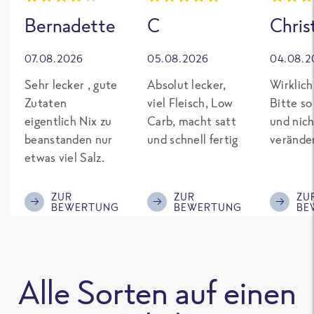
Bernadette
C
Chris
07.08.2026
05.08.2026
04.08.2
Sehr lecker , gute
Absolut lecker,
Wirklich
Zutaten
viel Fleisch, Low
Bitte so
eigentlich Nix zu
Carb, macht satt
und nich
beanstanden nur
und schnell fertig
verände
etwas viel Salz.
ZUR
ZUR
ZU
BEWERTUNG
BEWERTUNG
BE
Alle Sorten auf einen