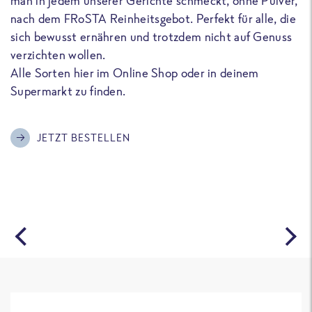
man in jedem unserer Gerichte schmeckt, ohne Pulver,
u
nach dem FRoSTA Reinheitsgebot. Perfekt für alle, die
F
sich bewusst ernähren und trotzdem nicht auf Genuss
a
verzichten wollen.
D
Alle Sorten hier im Online Shop oder in deinem
T
Supermarkt zu finden.
o
G
m
JETZT BESTELLEN
A