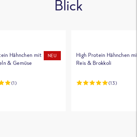
Blick
tein Hähnchen mit
High Protein Hähnchen mi
NEU
eln & Gemüse
Reis & Brokkoli
(1)
(13)