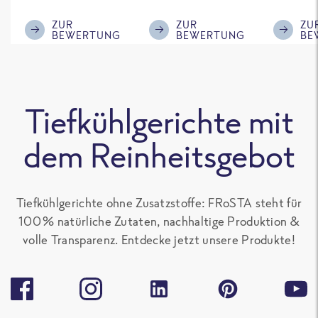
ausreichende
mir, gebt einen
Gemüse
Menge für den
kleinen Schuss an
wir auf j
ZUR
ZUR
ZU
BEWERTUNG
BEWERTUNG
BE
'großen Hunger',
Sojasoße mit
nochmal
sonst gut zu
rein, das
Kann di
teilen. Ich mag
schmeckt
schlech
alle Frosta
nochmal deutlich
Bewert
Tiefkühlgerichte mit
Gerichte, die kein
besser.
nicht ve
Paprika
Aber ist
dem Reinheitsgebot
enthalten, sehr
Geschma
gern.
Tiefkühlgerichte ohne Zusatzstoffe: FRoSTA steht für
100 % natürliche Zutaten, nachhaltige Produktion &
volle Transparenz. Entdecke jetzt unsere Produkte!