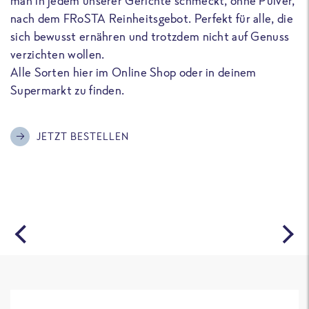
man in jedem unserer Gerichte schmeckt, ohne Pulver,
u
nach dem FRoSTA Reinheitsgebot. Perfekt für alle, die
F
sich bewusst ernähren und trotzdem nicht auf Genuss
a
verzichten wollen.
D
Alle Sorten hier im Online Shop oder in deinem
T
Supermarkt zu finden.
o
G
m
JETZT BESTELLEN
A