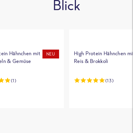
Blick
tein Hähnchen mit
High Protein Hähnchen mi
NEU
eln & Gemüse
Reis & Brokkoli
(1)
(13)