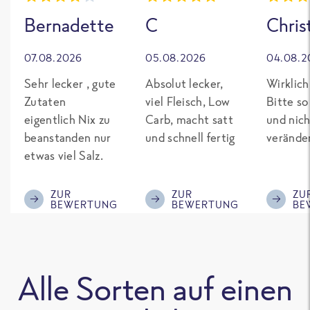
Bernadette
C
Chris
07.08.2026
05.08.2026
04.08.2
Sehr lecker , gute
Absolut lecker,
Wirklich
Zutaten
viel Fleisch, Low
Bitte so
eigentlich Nix zu
Carb, macht satt
und nich
beanstanden nur
und schnell fertig
verände
etwas viel Salz.
ZUR
ZUR
ZU
BEWERTUNG
BEWERTUNG
BE
Alle Sorten auf einen