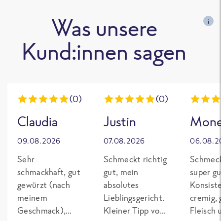
Was unsere
i
Kund:innen sagen
(0)
(0)
Claudia
Justin
Mon
09.08.2026
07.08.2026
06.08.2
Sehr
Schmeckt richtig
Schmeck
schmackhaft, gut
gut, mein
super gu
gewürzt (nach
absolutes
Konsist
meinem
Lieblingsgericht.
cremig,
Geschmack),
Kleiner Tipp von
Fleisch 