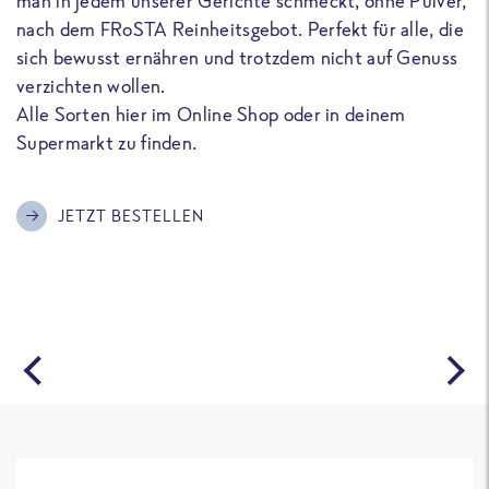
man in jedem unserer Gerichte schmeckt, ohne Pulver,
u
nach dem FRoSTA Reinheitsgebot. Perfekt für alle, die
F
sich bewusst ernähren und trotzdem nicht auf Genuss
a
verzichten wollen.
D
Alle Sorten hier im Online Shop oder in deinem
T
Supermarkt zu finden.
o
G
m
JETZT BESTELLEN
A