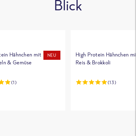
Blick
tein Hähnchen mit
High Protein Hähnchen mi
NEU
eln & Gemüse
Reis & Brokkoli
(1)
(13)