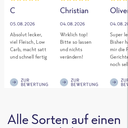
C
Christian
Olive
05.08.2026
04.08.2026
04.08.2
Absolut lecker,
Wirklich top!
Super le
viel Fleisch, Low
Bitte so lassen
Bisher h
Carb, macht satt
und nichts
mir die 
und schnell fertig
verändern!
Gericht
noch sel
gepimpt
Eiweiß. 
ZUR
ZUR
ZU
BEWERTUNG
BEWERTUNG
BE
was fert
nicht so
teuer wi
Mitbewe
Alle Sorten auf einen
Bitte be