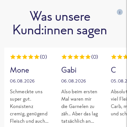
Was unsere
i
Kund:innen sagen
(0)
(0)
Mone
Gabi
C
06.08.2026
06.08.2026
05.08.
Schmeckte uns
Also beim ersten
Absolut
super gut.
Mal waren mir
viel Fl
Konsistenz
die Garnelen zu
Carb, m
cremig, genügend
zäh.. Aber das lag
und sch
Fleisch und auch
tatsächlich an