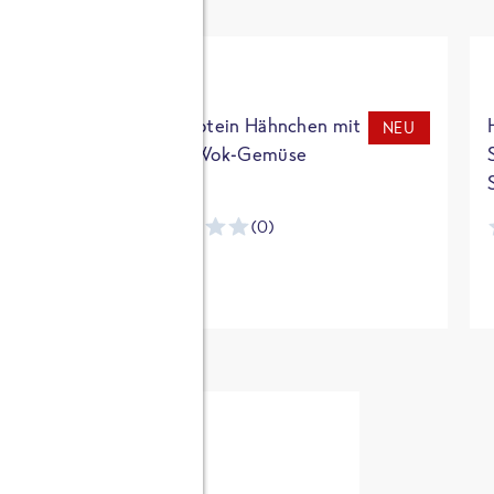
t
High Protein Hähnchen mit
NEU
NEU
Reis & Wok-Gemüse
(0)
ntracker