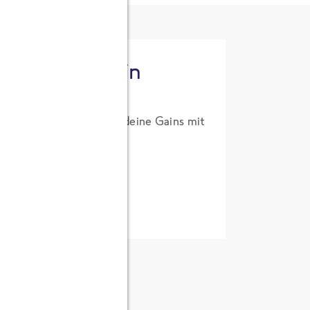
tzt High Protein
um Probierpreis. Hol dir deine Gains mit