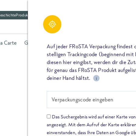
eschichte
Produktfriedhof
la Carte
Gerichte
Fisch
Gemüse
Kräuter
Belieb
Auf jeder FRoSTA Verpackung findest 
stelligen Trackingcode (beginnend mit
diesen hier eingibst, werden dir die Z
für genau das FRoSTA Produkt aufgelist
deiner Hand hältst.
i
FROSTA HIGH PROTEIN
Viel Protei
Verpackungscode eingeben
Keine Zusä
Das Suchergebnis wird auf einer Karte v
angezeigt. Mit dem Aufruf der Karte erklären
Entdecke unsere neuen FRoS
einverstanden, dass Ihre Daten an Google ü