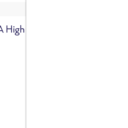
A High
Sicher dir je
Ab sofort gibts die Box z
10%.
Jetzt bestellen