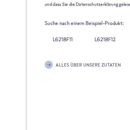
der Extraportion Eiweiß: Bis
und dass Sie die Datenschutzerklärung geles
Zubereitung. Hochwertige Zu
Gerichte schmeckt, ohne P
Suche nach einem Beispiel-Produkt:
Reinheitsgebot. Perfekt für 
und trotzdem nicht auf Genu
L6218F11
L6218F12
Alle Sorten hier im Online 
zu finden.
ALLES ÜBER UNSERE ZUTATEN
JETZT BESTELLEN