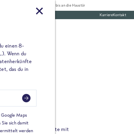
Tiefgekühlt bis an die Haustür
Karriere
Kontakt
te Boxen
du einen 8-
 L). Wenn du
utatenherkünfte
et, das du in
FROSTA À LA CARTE
n.
Hochgenus
tze.
Hause.
on Google Maps
 Sie sich damit
TA High Protein Gerichte mit
Unsere neuen FRoSTA à la
bermittelt werden