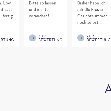
ch, Low
Bitte so lassen
Bisher habe ich
ht satt
und nichts
mir die Frosta
l fertig
verändern!
Gerichte immer
noch selbst
gepimpt mit
Eiweiß. Endlich
ZUR
ZUR
ERTUNG
BEWERTUNG
BEWERTUNG
was fertiges und
nicht so brutal
teuer wie die
Mitbewerber!
Bitte behalten!
A