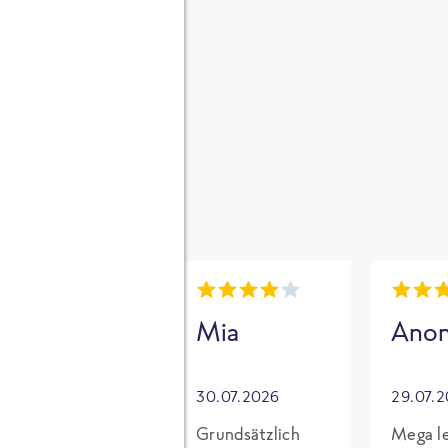
gen
i
Mia
Mia
Ano
30.07.2026
30.07.2026
29.07.
Für mich mit
Grundsätzlich
Mega le