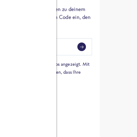
er die Herkunft der Zutaten zu deinem
 einfach den 8-stelligen Code ein, den
ndest.
i
eben
 einer Karte von Google Maps angezeigt. Mit
n Sie sich damit einverstanden, dass Ihre
 werden und dass Sie die
en haben.
E ZUTATEN