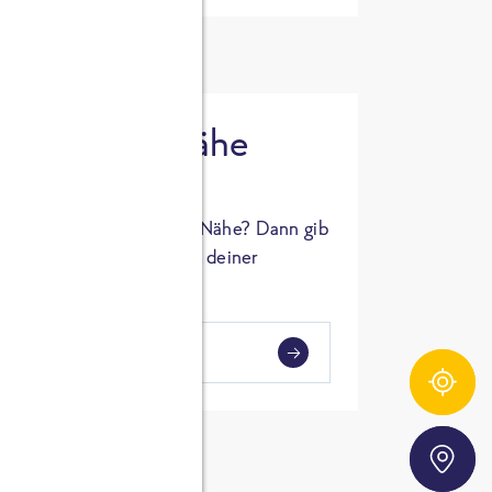
 in deiner Nähe
oSTA Produkt in deiner Nähe? Dann gib
hl ein und Supermärkte in deiner
gezeigt.
i
en
Zutatentracker
Storefinder