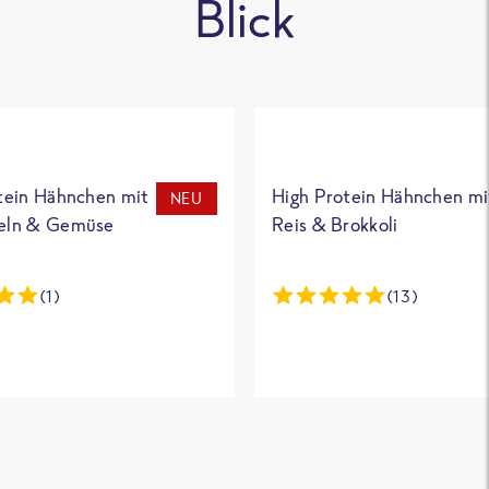
Blick
tein Hähnchen mit
High Protein Hähnchen mi
NEU
eln & Gemüse
Reis & Brokkoli
(1)
(13)