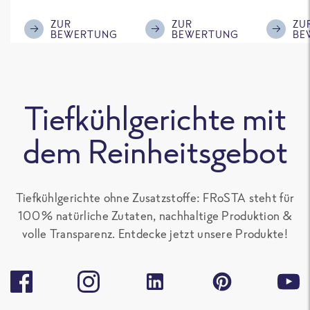
im ReWe nicht
Klasse.
ausreic
mehr erhältlich
Menge f
ZUR
ZUR
ZU
BEWERTUNG
BEWERTUNG
BE
ist!
'großen 
sonst gu
teilen. 
alle Fro
Tiefkühlgerichte mit
Gerichte
Paprika
dem Reinheitsgebot
enthalte
gern.
Tiefkühlgerichte ohne Zusatzstoffe: FRoSTA steht für
100 % natürliche Zutaten, nachhaltige Produktion &
volle Transparenz. Entdecke jetzt unsere Produkte!