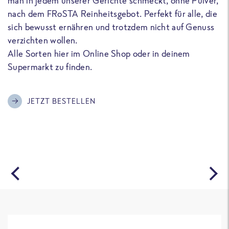
man in jedem unserer Gerichte schmeckt, ohne Pulver,
u
nach dem FRoSTA Reinheitsgebot. Perfekt für alle, die
F
sich bewusst ernähren und trotzdem nicht auf Genuss
a
verzichten wollen.
D
Alle Sorten hier im Online Shop oder in deinem
T
Supermarkt zu finden.
o
G
m
JETZT BESTELLEN
A