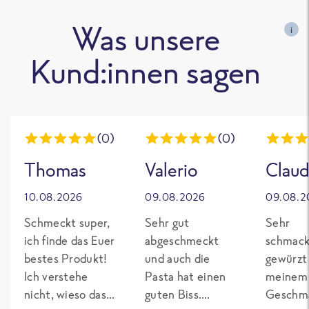
Was unsere
i
Kund:innen sagen
(0)
(0)
Thomas
Valerio
Claud
10.08.2026
09.08.2026
09.08.2
Schmeckt super,
Sehr gut
Sehr
ich finde das Euer
abgeschmeckt
schmack
bestes Produkt!
und auch die
gewürzt
Ich verstehe
Pasta hat einen
meinem
nicht, wieso das
guten Biss.
Geschma