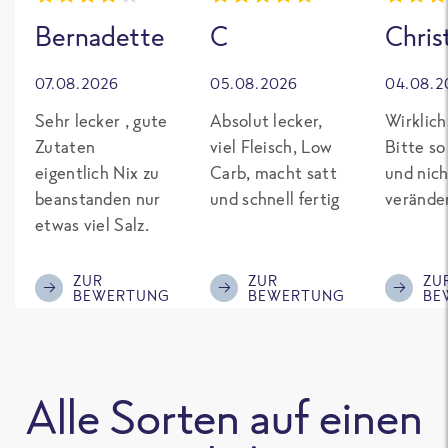
Bernadette
C
Chris
07.08.2026
05.08.2026
04.08.2
Sehr lecker , gute
Absolut lecker,
Wirklich
Zutaten
viel Fleisch, Low
Bitte so
eigentlich Nix zu
Carb, macht satt
und nich
beanstanden nur
und schnell fertig
verände
etwas viel Salz.
ZUR
ZUR
ZU
BEWERTUNG
BEWERTUNG
BE
Alle Sorten auf einen