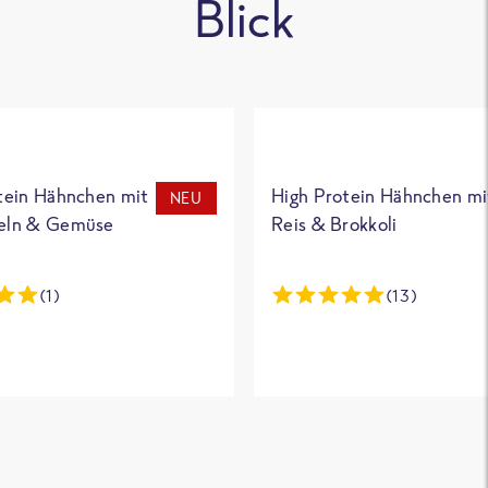
Blick
tein Hähnchen mit
High Protein Hähnchen mi
NEU
eln & Gemüse
Reis & Brokkoli
(1)
(13)