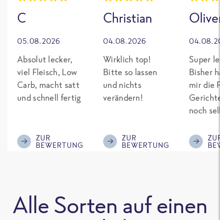
C
Christian
Olive
05.08.2026
04.08.2026
04.08.2
Absolut lecker,
Wirklich top!
Super le
viel Fleisch, Low
Bitte so lassen
Bisher h
Carb, macht satt
und nichts
mir die 
und schnell fertig
verändern!
Gericht
noch sel
gepimpt
Eiweiß. 
ZUR
ZUR
ZU
BEWERTUNG
BEWERTUNG
BE
was fert
nicht so
teuer wi
Mitbewe
Alle Sorten auf einen
Bitte be