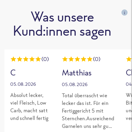
Was unsere
i
Kund:innen sagen
(0)
(0)
C
Matthias
C
05.08.2026
04
05.08.2026
Absolut lecker,
Wi
Total überrascht wie
viel Fleisch, Low
Bi
lecker das ist. Für ein
Carb, macht satt
un
Fertiggericht 5 mit
und schnell fertig
ve
Sternchen.Ausreichend
Garnelen uns sehr gut