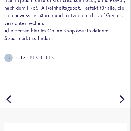
man in jedem unserer Gerichte schmeckt, ohne Pulver,
u
nach dem FRoSTA Reinheitsgebot. Perfekt für alle, die
F
sich bewusst ernähren und trotzdem nicht auf Genuss
a
verzichten wollen.
D
Alle Sorten hier im Online Shop oder in deinem
T
Supermarkt zu finden.
o
G
m
JETZT BESTELLEN
A