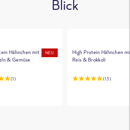
Blick
tein Hähnchen mit
High Protein Hähnchen mi
NEU
eln & Gemüse
Reis & Brokkoli
(1)
(13)