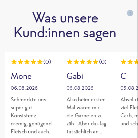
Was unsere
i
Kund:innen sagen
(0)
(0)
Mone
Gabi
C
06.08.2026
06.08.2026
05.08.
Schmeckte uns
Also beim ersten
Absolut
super gut.
Mal waren mir
viel Fl
Konsistenz
die Garnelen zu
Carb, m
cremig, genügend
zäh.. Aber das lag
und sch
Fleisch und auch
tatsächlich an