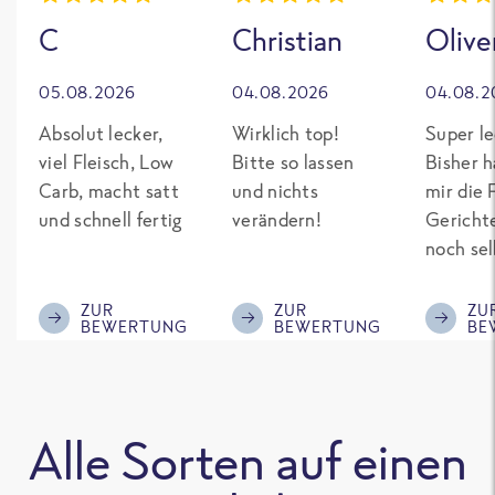
C
Christian
Olive
05.08.2026
04.08.2026
04.08.2
Absolut lecker,
Wirklich top!
Super le
viel Fleisch, Low
Bitte so lassen
Bisher h
Carb, macht satt
und nichts
mir die 
und schnell fertig
verändern!
Gericht
noch sel
gepimpt
Eiweiß. 
ZUR
ZUR
ZU
BEWERTUNG
BEWERTUNG
BE
was fert
nicht so
teuer wi
Mitbewe
Alle Sorten auf einen
Bitte be