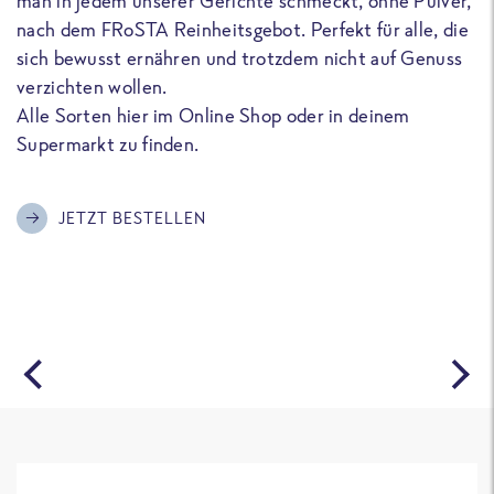
man in jedem unserer Gerichte schmeckt, ohne Pulver,
u
nach dem FRoSTA Reinheitsgebot. Perfekt für alle, die
F
sich bewusst ernähren und trotzdem nicht auf Genuss
a
verzichten wollen.
D
Alle Sorten hier im Online Shop oder in deinem
T
Supermarkt zu finden.
o
G
m
JETZT BESTELLEN
A