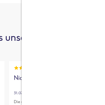
 unsere Kund:innen sa
Nick
Mia
31.07.2026
30.07.2026
Die neue High
Für mich mit