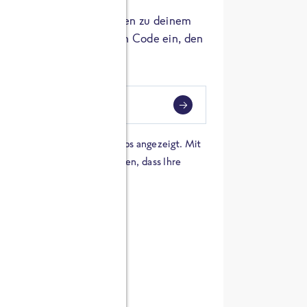
er die Herkunft der Zutaten zu deinem
 einfach den 8-stelligen Code ein, den
ndest.
i
eben
 einer Karte von Google Maps angezeigt. Mit
n Sie sich damit einverstanden, dass Ihre
 werden und dass Sie die
en haben.
E ZUTATEN