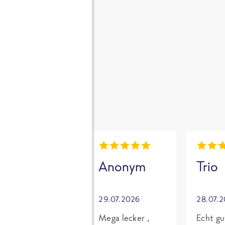
gen
i
Mia
Anonym
Trio
30.07.2026
29.07.2026
28.07.
Grundsätzlich
Mega lecker ,
Echt gu