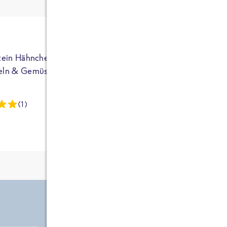
ja auf Sportler
ausgerichtet - die
brauchen etwas
mehr. Bei
normalem
tein Hähnchen mit
High Protein Hähnchen mi
NEU
Frühstück und
eln & Gemüse
Reis & Brokkoli
zwei Tüten aus
dieser Reihe
(1)
(13)
kommt man auf
circa 1700
Kalorien, das ist
etwas wenig.
Zutate