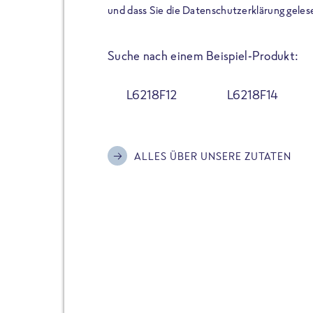
der Extraportion Eiweiß: Bis
und dass Sie die Datenschutzerklärung geles
Zubereitung. Hochwertige Zu
Gerichte schmeckt, ohne P
Suche nach einem Beispiel-Produkt:
Reinheitsgebot. Perfekt für 
und trotzdem nicht auf Genu
L6218F12
L6218F14
Alle Sorten hier im Online 
zu finden.
ALLES ÜBER UNSERE ZUTATEN
JETZT BESTELLEN