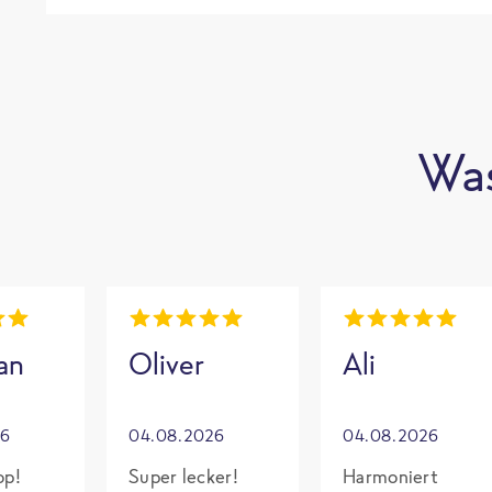
Was
an
Oliver
Ali
26
04.08.2026
04.08.2026
op!
Super lecker!
Harmoniert