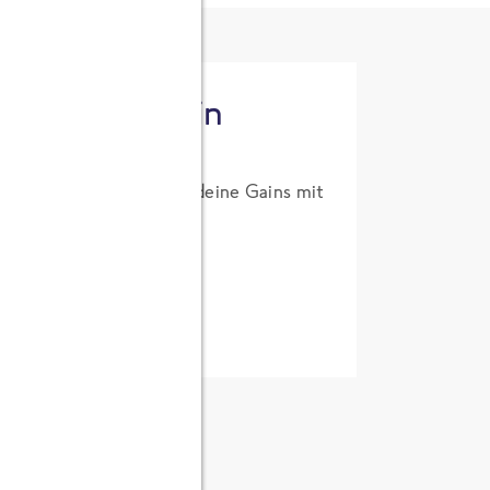
tzt High Protein
um Probierpreis. Hol dir deine Gains mit