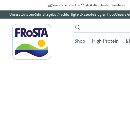
Versandkostenfrei** ab 49€, deutschlandweit
Unsere Zutaten
Reinheitsgebot
Nachhaltigkeit
Rezepte
Blog & Tipps
Unsere G
Shop
High Protein
à 