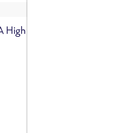
A High
Sicher dir je
Ab sofort gibts die Box z
10%.
Jetzt bestellen