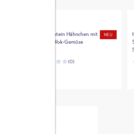
t
High Protein Hähnchen mit
NEU
NEU
Reis & Wok-Gemüse
(0)
ntracker