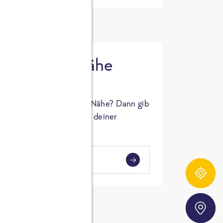
 in deiner Nähe
oSTA Produkt in deiner Nähe? Dann gib
hl ein und Supermärkte in deiner
gezeigt.
i
en
Zutatentracker
Storefinder