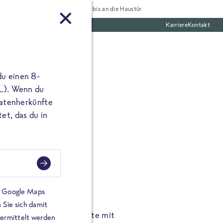
Tiefgekühlt bis an die Haustür
Karriere
Kontakt
te Boxen
du einen 8-
 L). Wenn du
utatenherkünfte
et, das du in
FROSTA À LA CARTE
n.
Hochgenus
tze.
Hause.
on Google Maps
 Sie sich damit
TA High Protein Gerichte mit
Unsere neuen FRoSTA à la
bermittelt werden