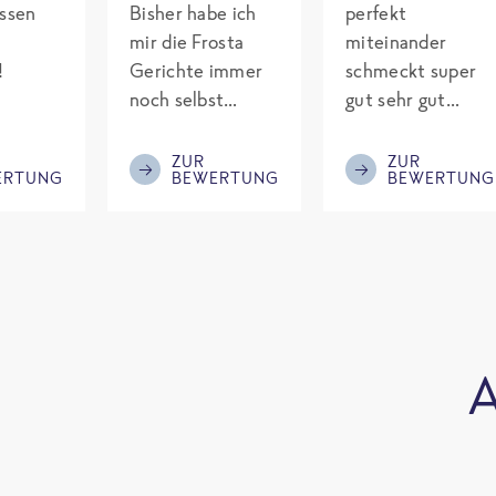
assen
Bisher habe ich
perfekt
mir die Frosta
miteinander
!
Gerichte immer
schmeckt super
noch selbst
gut sehr gut
gepimpt mit
gewürzt es passt
Eiweiß. Endlich
alles wird
ZUR
ZUR
ERTUNG
BEWERTUNG
BEWERTUNG
was fertiges und
aufjedenfall
nicht so brutal
nochmal bestellt
teuer wie die
Mitbewerber!
Bitte behalten!
A