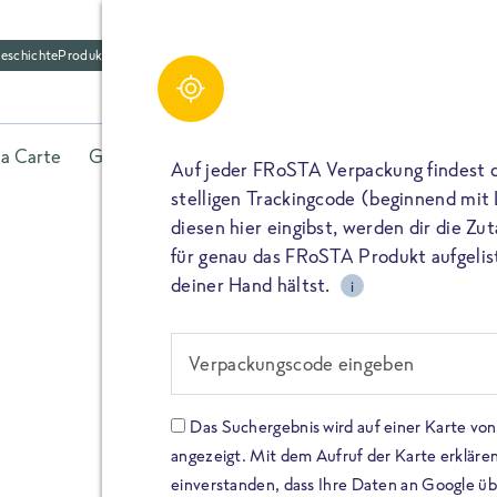
eschichte
Produktfriedhof
la Carte
Gerichte
Fisch
Gemüse
Kräuter
Belieb
Auf jeder FRoSTA Verpackung findest 
stelligen Trackingcode (beginnend mit
diesen hier eingibst, werden dir die Z
für genau das FRoSTA Produkt aufgelist
deiner Hand hältst.
i
FROSTA HIGH PROTEIN
Viel Protei
Verpackungscode eingeben
Keine Zusä
Das Suchergebnis wird auf einer Karte v
angezeigt. Mit dem Aufruf der Karte erklären
Entdecke unsere neuen FRoS
einverstanden, dass Ihre Daten an Google ü