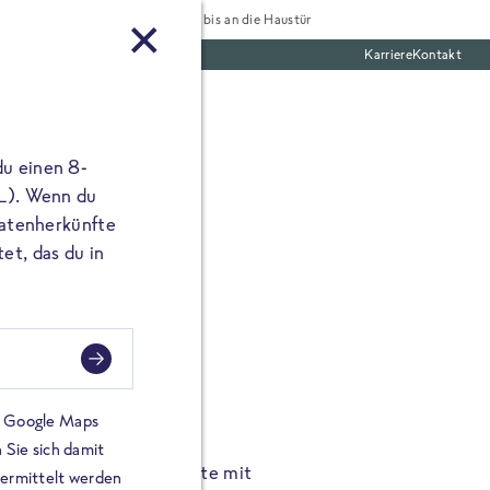
Tiefgekühlt bis an die Haustür
Karriere
Kontakt
te Boxen
du einen 8-
 L). Wenn du
utatenherkünfte
et, das du in
FROSTA À LA CARTE
n.
Hochgenus
tze.
Hause.
on Google Maps
 Sie sich damit
TA High Protein Gerichte mit
Unsere neuen FRoSTA à la
bermittelt werden