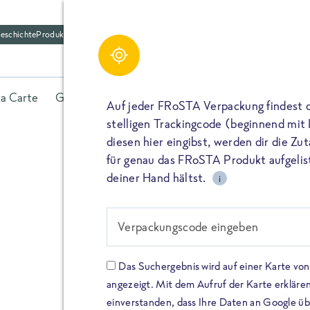
eschichte
Produktfriedhof
la Carte
Gerichte
Fisch
Gemüse
Kräuter
Belieb
Auf jeder FRoSTA Verpackung findest 
stelligen Trackingcode (beginnend mit
diesen hier eingibst, werden dir die Z
für genau das FRoSTA Produkt aufgelist
deiner Hand hältst.
i
FROSTA HIGH PROTEIN
Viel Protei
Verpackungscode eingeben
Keine Zusä
Das Suchergebnis wird auf einer Karte v
angezeigt. Mit dem Aufruf der Karte erklären
Entdecke unsere neuen FRoS
einverstanden, dass Ihre Daten an Google ü