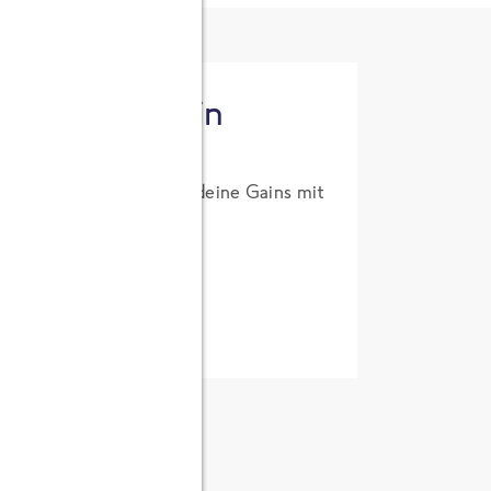
tzt High Protein
um Probierpreis. Hol dir deine Gains mit