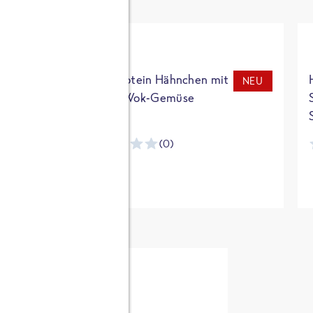
t
High Protein Hähnchen mit
NEU
NEU
Reis & Wok-Gemüse
(0)
ntracker