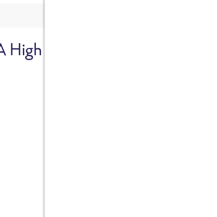
A High
Sicher dir je
Ab sofort gibts die Box z
10%.
Jetzt bestellen