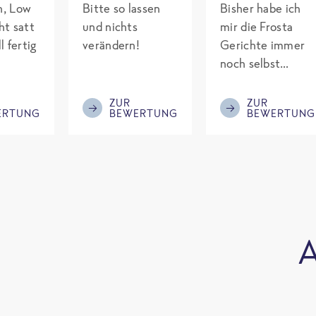
ch, Low
Bitte so lassen
Bisher habe ich
ht satt
und nichts
mir die Frosta
l fertig
verändern!
Gerichte immer
noch selbst
gepimpt mit
Eiweiß. Endlich
ZUR
ZUR
ERTUNG
BEWERTUNG
BEWERTUNG
was fertiges und
nicht so brutal
teuer wie die
Mitbewerber!
Bitte behalten!
A