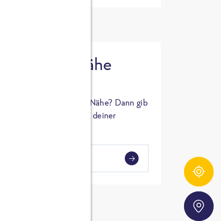
 in deiner Nähe
oSTA Produkt in deiner Nähe? Dann gib
hl ein und Supermärkte in deiner
gezeigt.
i
en
Zutatentracker
Storefinder