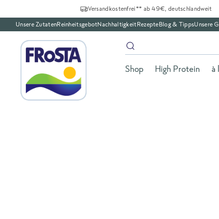
Versandkostenfrei** ab 49€, deutschlandweit
Unsere Zutaten
Reinheitsgebot
Nachhaltigkeit
Rezepte
Blog & Tipps
Unsere G
Shop
High Protein
à 