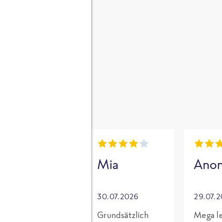
gen
i
Mia
Mia
Ano
30.07.2026
30.07.2026
29.07.
Für mich mit
Grundsätzlich
Mega le