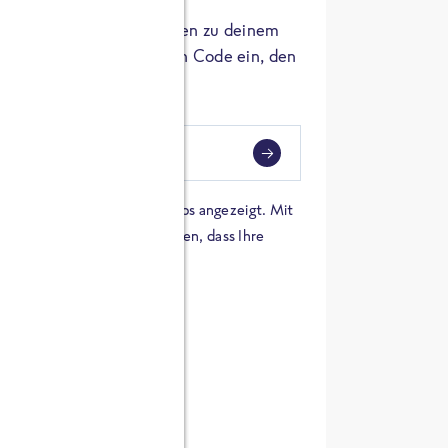
er die Herkunft der Zutaten zu deinem
 einfach den 8-stelligen Code ein, den
ndest.
i
eben
 einer Karte von Google Maps angezeigt. Mit
n Sie sich damit einverstanden, dass Ihre
 werden und dass Sie die
en haben.
E ZUTATEN