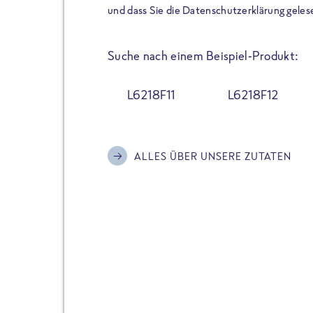
der Extraportion Eiweiß: Bis
und dass Sie die Datenschutzerklärung geles
Zubereitung. Hochwertige Zu
Gerichte schmeckt, ohne P
Suche nach einem Beispiel-Produkt:
Reinheitsgebot. Perfekt für 
und trotzdem nicht auf Genu
L6218F11
L6218F12
Alle Sorten hier im Online 
zu finden.
ALLES ÜBER UNSERE ZUTATEN
JETZT BESTELLEN