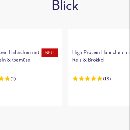
Blick
tein Hähnchen mit
High Protein Hähnchen mi
NEU
eln & Gemüse
Reis & Brokkoli
(1)
(13)