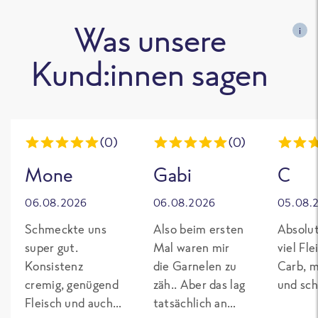
Was unsere
i
Kund:innen sagen
(0)
(0)
Mone
Gabi
C
06.08.2026
06.08.2026
05.08.
Schmeckte uns
Also beim ersten
Absolut
super gut.
Mal waren mir
viel Fl
Konsistenz
die Garnelen zu
Carb, m
cremig, genügend
zäh.. Aber das lag
und sch
Fleisch und auch
tatsächlich an