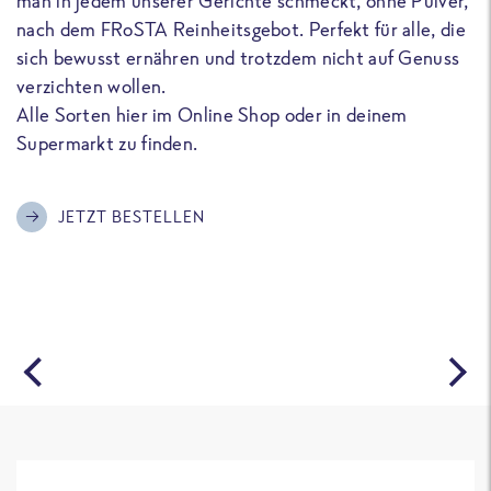
man in jedem unserer Gerichte schmeckt, ohne Pulver,
u
nach dem FRoSTA Reinheitsgebot. Perfekt für alle, die
F
sich bewusst ernähren und trotzdem nicht auf Genuss
a
verzichten wollen.
D
Alle Sorten hier im Online Shop oder in deinem
T
Supermarkt zu finden.
o
G
m
JETZT BESTELLEN
A