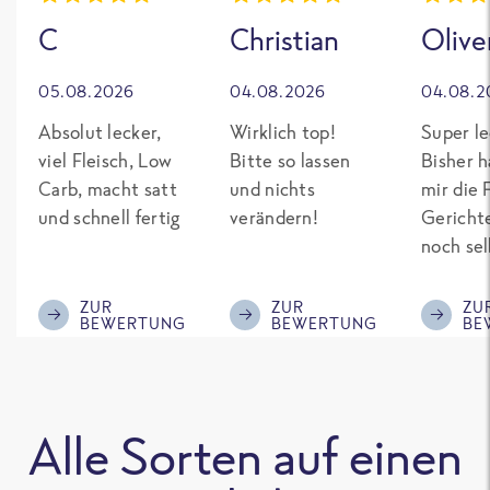
C
Christian
Olive
05.08.2026
04.08.2026
04.08.2
Absolut lecker,
Wirklich top!
Super le
viel Fleisch, Low
Bitte so lassen
Bisher h
Carb, macht satt
und nichts
mir die 
und schnell fertig
verändern!
Gericht
noch sel
gepimpt
Eiweiß. 
ZUR
ZUR
ZU
BEWERTUNG
BEWERTUNG
BE
was fert
nicht so
teuer wi
Mitbewe
Alle Sorten auf einen
Bitte be