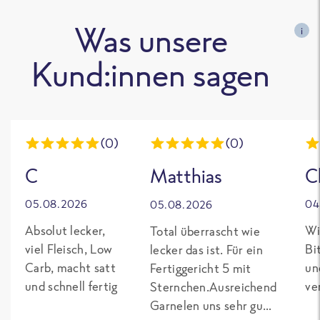
Was unsere
i
Kund:innen sagen
(0)
(0)
C
Matthias
C
05.08.2026
04
05.08.2026
Absolut lecker,
Wi
Total überrascht wie
viel Fleisch, Low
Bi
lecker das ist. Für ein
Carb, macht satt
un
Fertiggericht 5 mit
und schnell fertig
ve
Sternchen.Ausreichend
Garnelen uns sehr gut