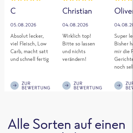
C
Christian
Olive
05.08.2026
04.08.2026
04.08.2
Absolut lecker,
Wirklich top!
Super le
viel Fleisch, Low
Bitte so lassen
Bisher h
Carb, macht satt
und nichts
mir die 
und schnell fertig
verändern!
Gericht
noch sel
gepimpt
Eiweiß. 
ZUR
ZUR
ZU
BEWERTUNG
BEWERTUNG
BE
was fert
nicht so
teuer wi
Mitbewe
Alle Sorten auf einen
Bitte be