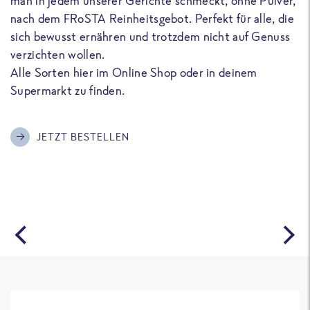
man in jedem unserer Gerichte schmeckt, ohne Pulver,
u
nach dem FRoSTA Reinheitsgebot. Perfekt für alle, die
F
sich bewusst ernähren und trotzdem nicht auf Genuss
a
verzichten wollen.
D
Alle Sorten hier im Online Shop oder in deinem
T
Supermarkt zu finden.
o
G
m
JETZT BESTELLEN
A