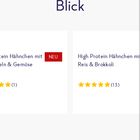
Blick
tein Hähnchen mit
High Protein Hähnchen mi
NEU
eln & Gemüse
Reis & Brokkoli
(1)
(13)