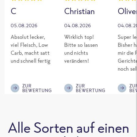
C
Christian
Olive
05.08.2026
04.08.2026
04.08.2
Absolut lecker,
Wirklich top!
Super le
viel Fleisch, Low
Bitte so lassen
Bisher h
Carb, macht satt
und nichts
mir die 
und schnell fertig
verändern!
Gericht
noch sel
gepimpt
Eiweiß. 
ZUR
ZUR
ZU
BEWERTUNG
BEWERTUNG
BE
was fert
nicht so
teuer wi
Mitbewe
Alle Sorten auf einen
Bitte be