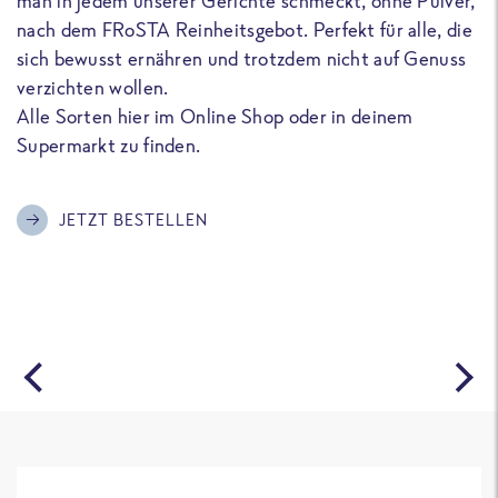
man in jedem unserer Gerichte schmeckt, ohne Pulver,
u
nach dem FRoSTA Reinheitsgebot. Perfekt für alle, die
F
sich bewusst ernähren und trotzdem nicht auf Genuss
a
verzichten wollen.
D
Alle Sorten hier im Online Shop oder in deinem
T
Supermarkt zu finden.
o
G
m
JETZT BESTELLEN
A