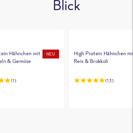
Blick
tein Hähnchen mit
High Protein Hähnchen mi
NEU
eln & Gemüse
Reis & Brokkoli
(1)
(13)