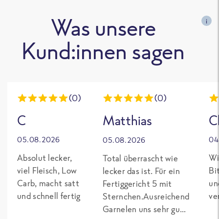
Was unsere
i
Kund:innen sagen
(0)
(0)
C
Matthias
C
05.08.2026
04
05.08.2026
Absolut lecker,
Wi
Total überrascht wie
viel Fleisch, Low
Bi
lecker das ist. Für ein
Carb, macht satt
un
Fertiggericht 5 mit
und schnell fertig
ve
Sternchen.Ausreichend
Garnelen uns sehr gut