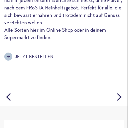
man in jedem unserer Gerichte schmeckt, ohne Pulver,
u
nach dem FRoSTA Reinheitsgebot. Perfekt für alle, die
F
sich bewusst ernähren und trotzdem nicht auf Genuss
a
verzichten wollen.
D
Alle Sorten hier im Online Shop oder in deinem
T
Supermarkt zu finden.
o
G
m
JETZT BESTELLEN
A