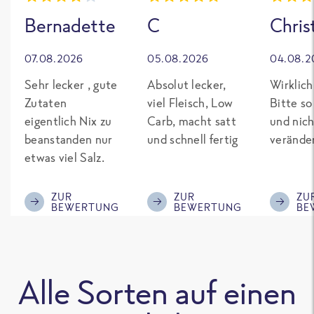
Bernadette
C
Chris
07.08.2026
05.08.2026
04.08.2
Sehr lecker , gute
Absolut lecker,
Wirklich
Zutaten
viel Fleisch, Low
Bitte so
eigentlich Nix zu
Carb, macht satt
und nich
beanstanden nur
und schnell fertig
verände
etwas viel Salz.
ZUR
ZUR
ZU
BEWERTUNG
BEWERTUNG
BE
Alle Sorten auf einen