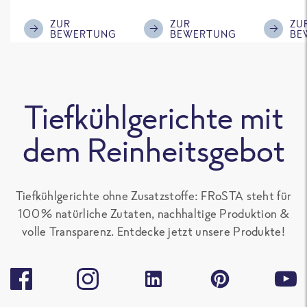
im ReWe nicht
Klasse.
ausreic
mehr erhältlich
Menge f
ZUR
ZUR
ZU
BEWERTUNG
BEWERTUNG
BE
ist!
'großen 
sonst gu
teilen. 
alle Fro
Tiefkühlgerichte mit
Gerichte
Paprika
dem Reinheitsgebot
enthalte
gern.
Tiefkühlgerichte ohne Zusatzstoffe: FRoSTA steht für
100 % natürliche Zutaten, nachhaltige Produktion &
volle Transparenz. Entdecke jetzt unsere Produkte!