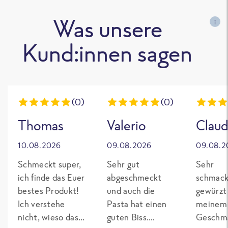
Was unsere
i
Kund:innen sagen
(0)
(0)
Thomas
Valerio
Claud
10.08.2026
09.08.2026
09.08.2
Schmeckt super,
Sehr gut
Sehr
ich finde das Euer
abgeschmeckt
schmack
bestes Produkt!
und auch die
gewürzt
Ich verstehe
Pasta hat einen
meinem
nicht, wieso das
guten Biss.
Geschma