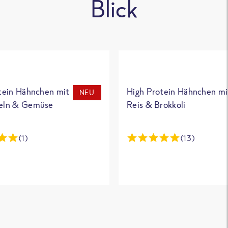
Blick
tein Hähnchen mit
High Protein Hähnchen mi
NEU
eln & Gemüse
Reis & Brokkoli
(1)
(13)