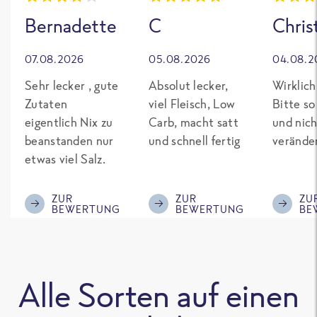
Bernadette
C
Chris
07.08.2026
05.08.2026
04.08.2
Sehr lecker , gute
Absolut lecker,
Wirklich
Zutaten
viel Fleisch, Low
Bitte so
eigentlich Nix zu
Carb, macht satt
und nich
beanstanden nur
und schnell fertig
verände
etwas viel Salz.
ZUR
ZUR
ZU
BEWERTUNG
BEWERTUNG
BE
Alle Sorten auf einen