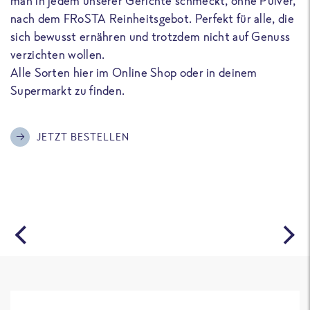
man in jedem unserer Gerichte schmeckt, ohne Pulver,
u
nach dem FRoSTA Reinheitsgebot. Perfekt für alle, die
F
sich bewusst ernähren und trotzdem nicht auf Genuss
a
verzichten wollen.
D
Alle Sorten hier im Online Shop oder in deinem
T
Supermarkt zu finden.
o
G
m
JETZT BESTELLEN
A