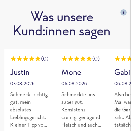
Was unsere
i
Kund:innen sagen
(0)
(0)
Justin
Mone
Gabi
07.08.2026
06.08.2026
06.08.
Schmeckt richtig
Schmeckte uns
Also be
gut, mein
super gut.
Mal wa
absolutes
Konsistenz
die Gar
Lieblingsgericht.
cremig, genügend
zäh.. A
Kleiner Tipp von
Fleisch und auch
tatsäch