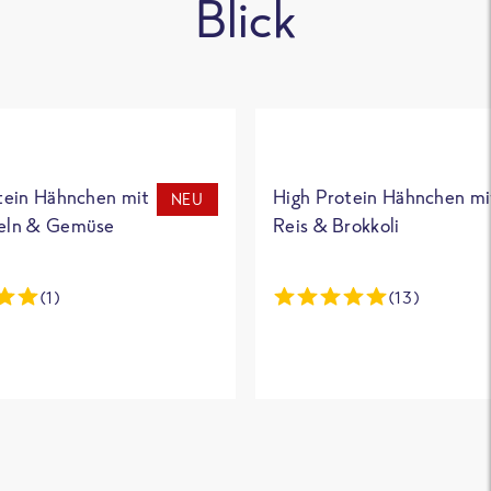
Blick
tein Hähnchen mit
High Protein Hähnchen mi
NEU
eln & Gemüse
Reis & Brokkoli
(1)
(13)