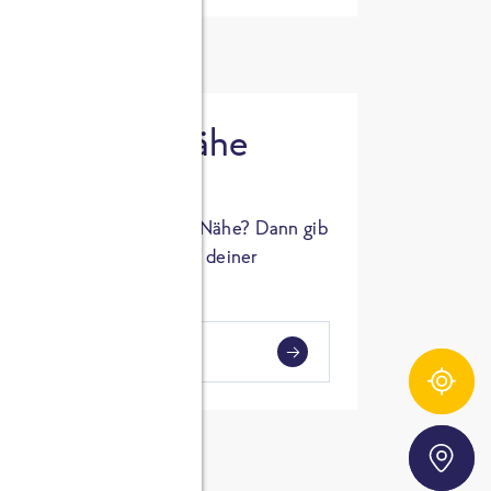
 in deiner Nähe
oSTA Produkt in deiner Nähe? Dann gib
hl ein und Supermärkte in deiner
gezeigt.
i
en
Zutatentracker
Storefinder