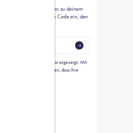
er die Herkunft der Zutaten zu deinem
 einfach den 8-stelligen Code ein, den
ndest.
i
eben
 einer Karte von Google Maps angezeigt. Mit
n Sie sich damit einverstanden, dass Ihre
 werden und dass Sie die
en haben.
E ZUTATEN