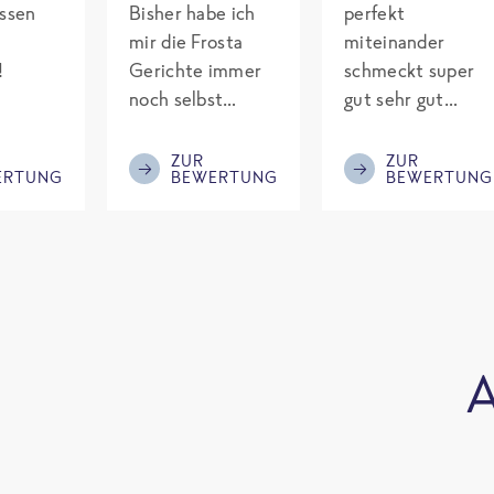
assen
Bisher habe ich
perfekt
mir die Frosta
miteinander
!
Gerichte immer
schmeckt super
noch selbst
gut sehr gut
gepimpt mit
gewürzt es passt
Eiweiß. Endlich
alles wird
ZUR
ZUR
ERTUNG
BEWERTUNG
BEWERTUNG
was fertiges und
aufjedenfall
nicht so brutal
nochmal bestellt
teuer wie die
Mitbewerber!
Bitte behalten!
A