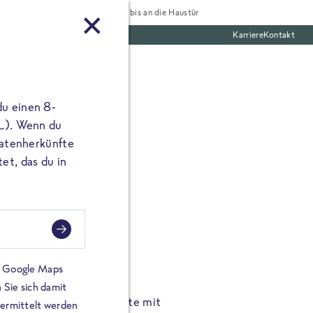
Tiefgekühlt bis an die Haustür
Karriere
Kontakt
te Boxen
du einen 8-
 L). Wenn du
utatenherkünfte
et, das du in
FROSTA À LA CARTE
n.
Hochgenus
tze.
Hause.
on Google Maps
 Sie sich damit
TA High Protein Gerichte mit
Unsere neuen FRoSTA à la
bermittelt werden