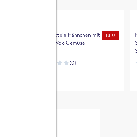
t
High Protein Hähnchen mit
NEU
NEU
Reis & Wok-Gemüse
(0)
ntracker