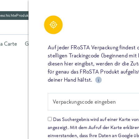
eschichte
Produktfriedhof
la Carte
Gerichte
Fisch
Gemüse
Kräuter
Belieb
Auf jeder FRoSTA Verpackung findest 
stelligen Trackingcode (beginnend mit
diesen hier eingibst, werden dir die Z
für genau das FRoSTA Produkt aufgelist
deiner Hand hältst.
i
FROSTA HIGH PROTEIN
Viel Protei
Verpackungscode eingeben
Keine Zusä
Das Suchergebnis wird auf einer Karte v
angezeigt. Mit dem Aufruf der Karte erklären
Entdecke unsere neuen FRoS
einverstanden, dass Ihre Daten an Google ü