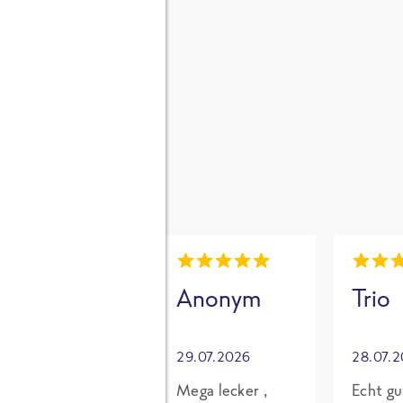
gen
i
Mia
Anonym
Trio
30.07.2026
29.07.2026
28.07.
Grundsätzlich
Mega lecker ,
Echt gu