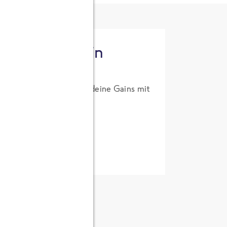
tzt High Protein
um Probierpreis. Hol dir deine Gains mit