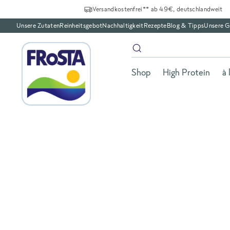
Versandkostenfrei** ab 49€, deutschlandweit
Unsere Zutaten
Reinheitsgebot
Nachhaltigkeit
Rezepte
Blog & Tipps
Unsere G
Shop
High Protein
à 