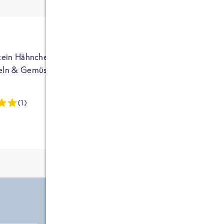
ja auf Sportler
ausgerichtet - die
brauchen etwas
mehr. Bei
normalem
tein Hähnchen mit
High Protein Hähnchen mi
NEU
Frühstück und
eln & Gemüse
Reis & Brokkoli
zwei Tüten aus
dieser Reihe
(1)
(13)
kommt man auf
circa 1700
Kalorien, das ist
etwas wenig.
Zutate