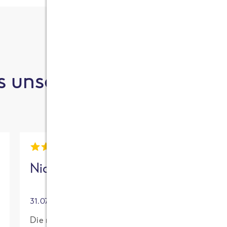
 unsere Kund:innen sa
Nick
Mia
31.07.2026
30.07.2026
Die neue High
Für mich mit