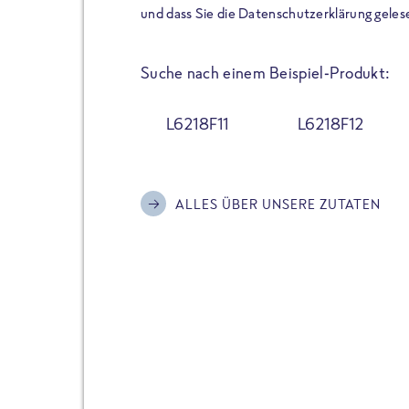
der Extraportion Eiweiß: Bis
und dass Sie die Datenschutzerklärung geles
Zubereitung. Hochwertige Zu
Gerichte schmeckt, ohne P
Suche nach einem Beispiel-Produkt:
Reinheitsgebot. Perfekt für 
und trotzdem nicht auf Genu
L6218F11
L6218F12
Alle Sorten hier im Online 
zu finden.
ALLES ÜBER UNSERE ZUTATEN
JETZT BESTELLEN