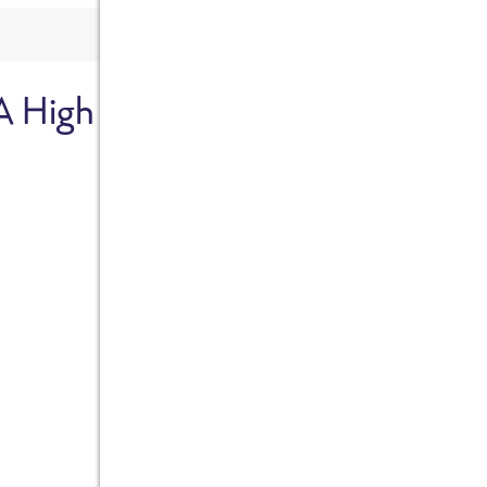
A High
Sicher dir je
Ab sofort gibts die Box z
10%.
Jetzt bestellen