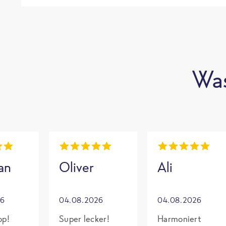
Was
an
Oliver
Ali
26
04.08.2026
04.08.2026
op!
Super lecker!
Harmoniert