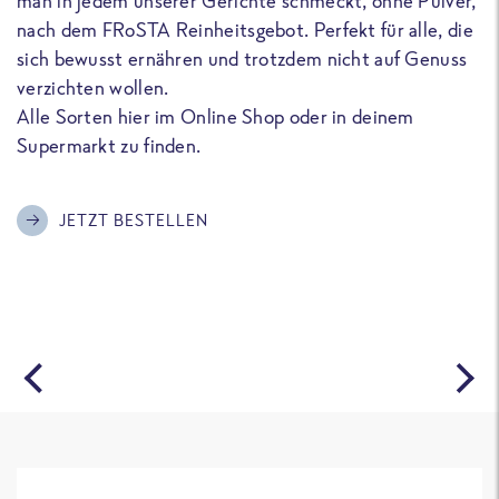
man in jedem unserer Gerichte schmeckt, ohne Pulver,
u
nach dem FRoSTA Reinheitsgebot. Perfekt für alle, die
F
sich bewusst ernähren und trotzdem nicht auf Genuss
a
verzichten wollen.
D
Alle Sorten hier im Online Shop oder in deinem
T
Supermarkt zu finden.
o
G
m
JETZT BESTELLEN
A