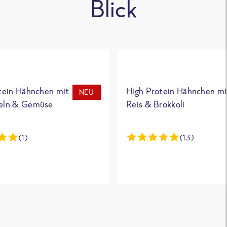
Blick
tein Hähnchen mit
High Protein Hähnchen mi
NEU
eln & Gemüse
Reis & Brokkoli
(1)
(13)