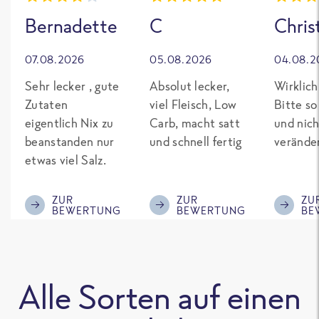
Bernadette
C
Chris
07.08.2026
05.08.2026
04.08.2
Sehr lecker , gute
Absolut lecker,
Wirklich
Zutaten
viel Fleisch, Low
Bitte so
eigentlich Nix zu
Carb, macht satt
und nich
beanstanden nur
und schnell fertig
verände
etwas viel Salz.
ZUR
ZUR
ZU
BEWERTUNG
BEWERTUNG
BE
Alle Sorten auf einen