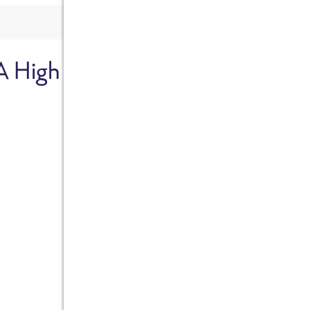
A High
Sicher dir je
Ab sofort gibts die Box z
10%.
Jetzt bestellen