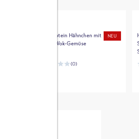
t
High Protein Hähnchen mit
NEU
NEU
Reis & Wok-Gemüse
(0)
ntracker