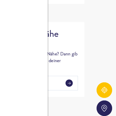
 in deiner Nähe
oSTA Produkt in deiner Nähe? Dann gib
hl ein und Supermärkte in deiner
gezeigt.
i
en
Zutatentracker
Storefinder