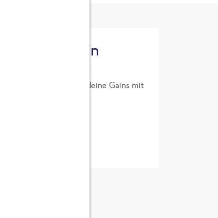
tzt High Protein
um Probierpreis. Hol dir deine Gains mit