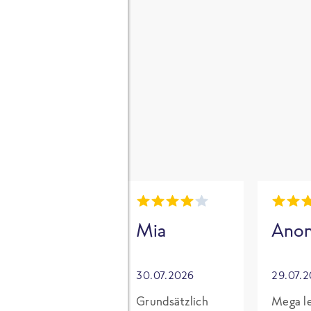
gen
i
Mia
Mia
Ano
30.07.2026
30.07.2026
29.07.
Für mich mit
Grundsätzlich
Mega le