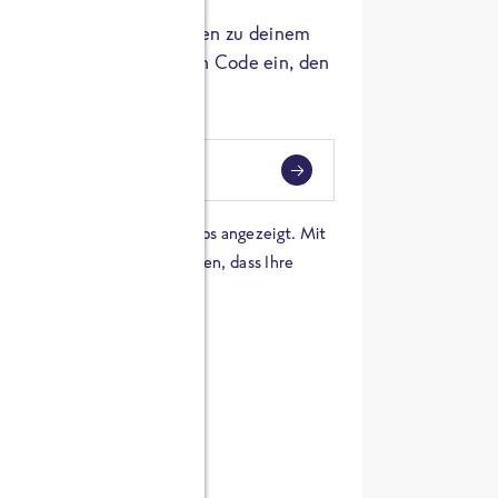
er die Herkunft der Zutaten zu deinem
 einfach den 8-stelligen Code ein, den
ndest.
i
eben
 einer Karte von Google Maps angezeigt. Mit
n Sie sich damit einverstanden, dass Ihre
 werden und dass Sie die
en haben.
E ZUTATEN