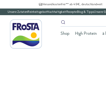
Versandkostenfrei** ab 49€, deutschlandweit
Unsere Zutaten
Reinheitsgebot
Nachhaltigkeit
Rezepte
Blog & Tipps
Unsere G
Shop
High Protein
à 