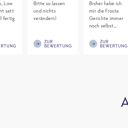
ch, Low
Bitte so lassen
Bisher habe ich
ht satt
und nichts
mir die Frosta
l fertig
verändern!
Gerichte immer
noch selbst
gepimpt mit
Eiweiß. Endlich
ZUR
ZUR
ERTUNG
BEWERTUNG
BEWERTUNG
was fertiges und
nicht so brutal
teuer wie die
Mitbewerber!
Bitte behalten!
A