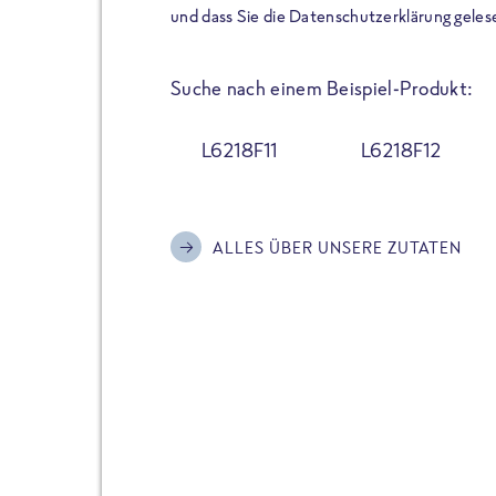
der Extraportion Eiweiß: Bis
und dass Sie die Datenschutzerklärung geles
Zubereitung. Hochwertige Zu
Gerichte schmeckt, ohne P
Suche nach einem Beispiel-Produkt:
Reinheitsgebot. Perfekt für 
und trotzdem nicht auf Genu
L6218F11
L6218F12
Alle Sorten hier im Online 
zu finden.
ALLES ÜBER UNSERE ZUTATEN
JETZT BESTELLEN