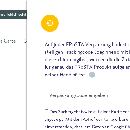
eschichte
Produktfriedhof
la Carte
Gerichte
Fisch
Gemüse
Kräuter
Belieb
Auf jeder FRoSTA Verpackung findest 
stelligen Trackingcode (beginnend mit
diesen hier eingibst, werden dir die Z
für genau das FRoSTA Produkt aufgelist
deiner Hand hältst.
i
FROSTA HIGH PROTEIN
Viel Protei
Verpackungscode eingeben
Keine Zusä
Das Suchergebnis wird auf einer Karte v
angezeigt. Mit dem Aufruf der Karte erklären
Entdecke unsere neuen FRoS
einverstanden, dass Ihre Daten an Google ü