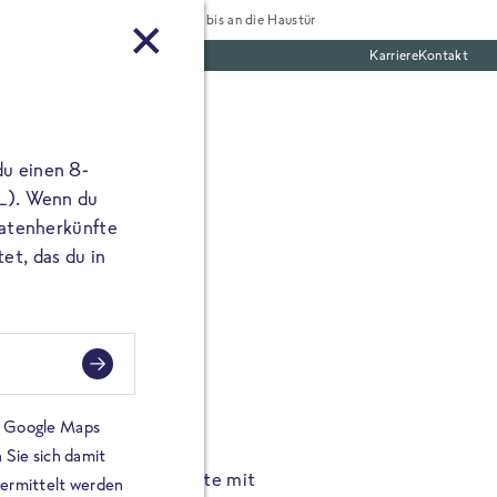
Tiefgekühlt bis an die Haustür
Karriere
Kontakt
te Boxen
du einen 8-
 L). Wenn du
utatenherkünfte
et, das du in
FROSTA À LA CARTE
n.
Hochgenus
tze.
Hause.
on Google Maps
 Sie sich damit
TA High Protein Gerichte mit
Unsere neuen FRoSTA à la
bermittelt werden