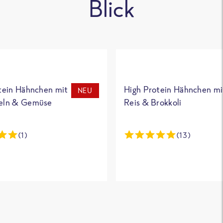
Blick
tein Hähnchen mit
High Protein Hähnchen mi
NEU
eln & Gemüse
Reis & Brokkoli
(1)
(13)