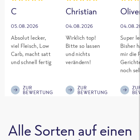
C
Christian
Olive
05.08.2026
04.08.2026
04.08.2
Absolut lecker,
Wirklich top!
Super le
viel Fleisch, Low
Bitte so lassen
Bisher h
Carb, macht satt
und nichts
mir die 
und schnell fertig
verändern!
Gericht
noch sel
gepimpt
Eiweiß. 
ZUR
ZUR
ZU
BEWERTUNG
BEWERTUNG
BE
was fert
nicht so
teuer wi
Mitbewe
Alle Sorten auf einen
Bitte be