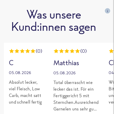
Was unsere
i
Kund:innen sagen
(0)
(0)
C
Matthias
C
05.08.2026
04
05.08.2026
Absolut lecker,
Wi
Total überrascht wie
viel Fleisch, Low
Bi
lecker das ist. Für ein
Carb, macht satt
un
Fertiggericht 5 mit
und schnell fertig
ve
Sternchen.Ausreichend
Garnelen uns sehr gut