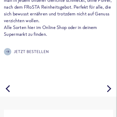
man in jedem unserer Gerichte schmeckt, ohne Pulver,
u
nach dem FRoSTA Reinheitsgebot. Perfekt für alle, die
F
sich bewusst ernähren und trotzdem nicht auf Genuss
a
verzichten wollen.
D
Alle Sorten hier im Online Shop oder in deinem
T
Supermarkt zu finden.
o
G
m
JETZT BESTELLEN
A