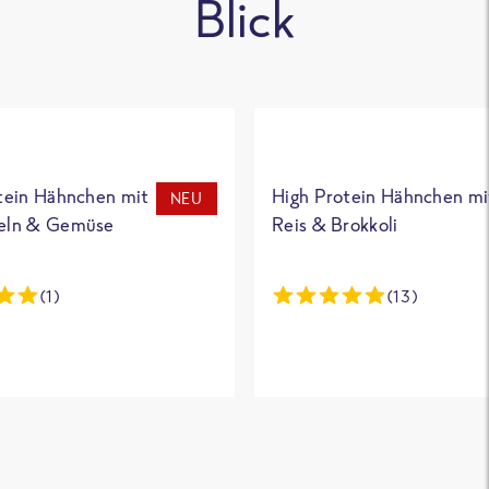
Blick
tein Hähnchen mit
High Protein Hähnchen mi
NEU
eln & Gemüse
Reis & Brokkoli
(1)
(13)