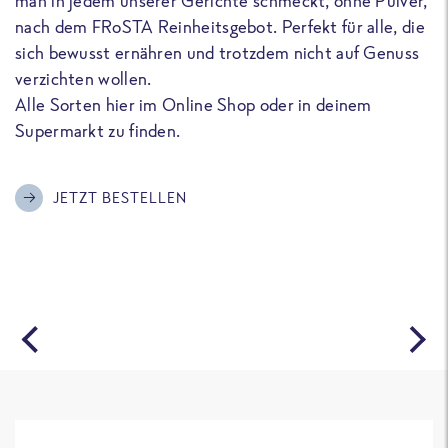
man in jedem unserer Gerichte schmeckt, ohne Pulver,
u
nach dem FRoSTA Reinheitsgebot. Perfekt für alle, die
F
sich bewusst ernähren und trotzdem nicht auf Genuss
a
verzichten wollen.
D
Alle Sorten hier im Online Shop oder in deinem
T
Supermarkt zu finden.
o
G
m
JETZT BESTELLEN
A