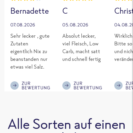
Bernadette
C
Chris
07.08.2026
05.08.2026
04.08.2
Sehr lecker , gute
Absolut lecker,
Wirklich
Zutaten
viel Fleisch, Low
Bitte so
eigentlich Nix zu
Carb, macht satt
und nich
beanstanden nur
und schnell fertig
verände
etwas viel Salz.
ZUR
ZUR
ZU
BEWERTUNG
BEWERTUNG
BE
Alle Sorten auf einen