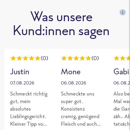
Was unsere
i
Kund:innen sagen
(0)
(0)
Justin
Mone
Gabi
07.08.2026
06.08.2026
06.08.
Schmeckt richtig
Schmeckte uns
Also be
gut, mein
super gut.
Mal wa
absolutes
Konsistenz
die Gar
Lieblingsgericht.
cremig, genügend
zäh.. A
Kleiner Tipp von
Fleisch und auch
tatsäch