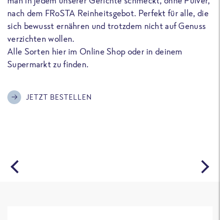
man in jedem unserer Gerichte schmeckt, ohne Pulver,
u
nach dem FRoSTA Reinheitsgebot. Perfekt für alle, die
F
sich bewusst ernähren und trotzdem nicht auf Genuss
a
verzichten wollen.
D
Alle Sorten hier im Online Shop oder in deinem
T
Supermarkt zu finden.
o
G
m
JETZT BESTELLEN
A