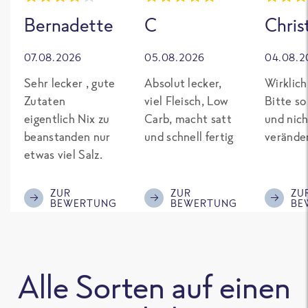
Bernadette
C
Chris
07.08.2026
05.08.2026
04.08.2
Sehr lecker , gute
Absolut lecker,
Wirklich
Zutaten
viel Fleisch, Low
Bitte so
eigentlich Nix zu
Carb, macht satt
und nich
beanstanden nur
und schnell fertig
verände
etwas viel Salz.
ZUR
ZUR
ZU
BEWERTUNG
BEWERTUNG
BE
Alle Sorten auf einen