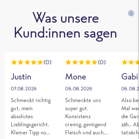
Was unsere
i
Kund:innen sagen
(0)
(0)
Justin
Mone
Gabi
07.08.2026
06.08.2026
06.08.
Schmeckt richtig
Schmeckte uns
Also be
gut, mein
super gut.
Mal wa
absolutes
Konsistenz
die Gar
Lieblingsgericht.
cremig, genügend
zäh.. A
Kleiner Tipp von
Fleisch und auch
tatsäch