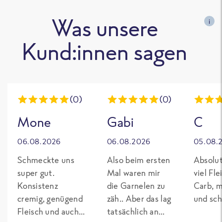
Was unsere
i
Kund:innen sagen
(0)
(0)
Mone
Gabi
C
06.08.2026
06.08.2026
05.08.
Schmeckte uns
Also beim ersten
Absolut
super gut.
Mal waren mir
viel Fl
Konsistenz
die Garnelen zu
Carb, m
cremig, genügend
zäh.. Aber das lag
und sch
Fleisch und auch
tatsächlich an