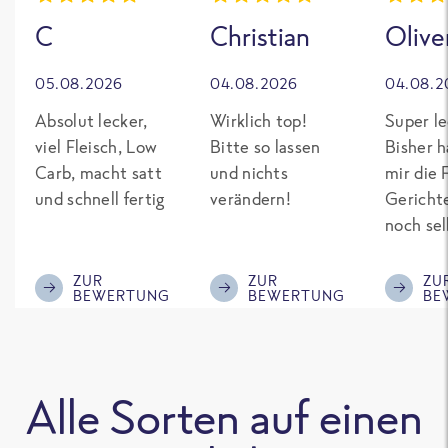
C
Christian
Olive
05.08.2026
04.08.2026
04.08.2
Absolut lecker,
Wirklich top!
Super le
viel Fleisch, Low
Bitte so lassen
Bisher h
Carb, macht satt
und nichts
mir die 
und schnell fertig
verändern!
Gericht
noch sel
gepimpt
Eiweiß. 
ZUR
ZUR
ZU
BEWERTUNG
BEWERTUNG
BE
was fert
nicht so
teuer wi
Mitbewe
Alle Sorten auf einen
Bitte be