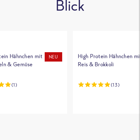
Blick
tein Hähnchen mit
High Protein Hähnchen mi
NEU
eln & Gemüse
Reis & Brokkoli
(1)
(13)