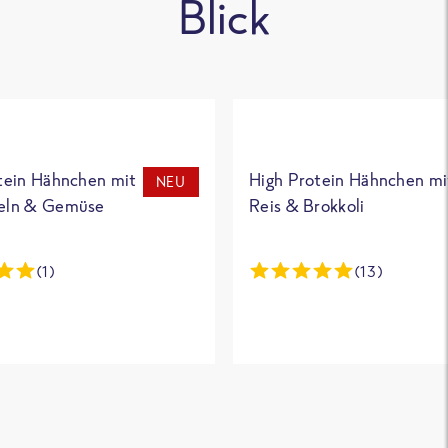
Blick
tein Hähnchen mit
High Protein Hähnchen mi
NEU
eln & Gemüse
Reis & Brokkoli
(1)
(13)