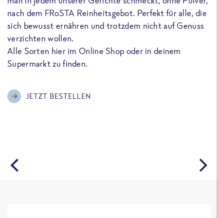
man in jedem unserer Gerichte schmeckt, ohne Pulver,
u
nach dem FRoSTA Reinheitsgebot. Perfekt für alle, die
F
sich bewusst ernähren und trotzdem nicht auf Genuss
a
verzichten wollen.
D
Alle Sorten hier im Online Shop oder in deinem
T
Supermarkt zu finden.
o
G
m
JETZT BESTELLEN
A