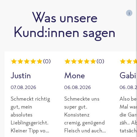
Was unsere
i
Kund:innen sagen
(0)
(0)
Justin
Mone
Gabi
07.08.2026
06.08.2026
06.08.
Schmeckt richtig
Schmeckte uns
Also be
gut, mein
super gut.
Mal wa
absolutes
Konsistenz
die Gar
Lieblingsgericht.
cremig, genügend
zäh.. A
Kleiner Tipp von
Fleisch und auch
tatsäch