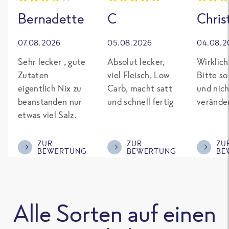
Bernadette
C
Chris
07.08.2026
05.08.2026
04.08.2
Sehr lecker , gute
Absolut lecker,
Wirklich
Zutaten
viel Fleisch, Low
Bitte so
eigentlich Nix zu
Carb, macht satt
und nich
beanstanden nur
und schnell fertig
verände
etwas viel Salz.
ZUR
ZUR
ZU
BEWERTUNG
BEWERTUNG
BE
Alle Sorten auf einen