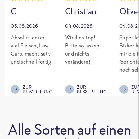
C
Christian
Olive
05.08.2026
04.08.2026
04.08.2
Absolut lecker,
Wirklich top!
Super le
viel Fleisch, Low
Bitte so lassen
Bisher h
Carb, macht satt
und nichts
mir die 
und schnell fertig
verändern!
Gericht
noch sel
gepimpt
Eiweiß. 
ZUR
ZUR
ZU
BEWERTUNG
BEWERTUNG
BE
was fert
nicht so
teuer wi
Mitbewe
Alle Sorten auf einen
Bitte be