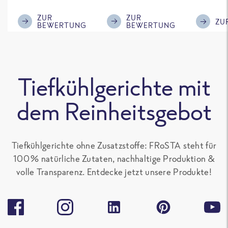
mir! Ich hätte
im Gesc
nach 8 Minuten
Kompli
ZUR
ZUR
ZU
BEWERTUNG
BEWERTUNG
die Pfanne vom
Herd nehmen
müssen (!!!) 😜
Das habe ich
Tiefkühlgerichte mit
beim nächsten
Mal dann so
dem Reinheitsgebot
gehandhabt und
siehe da: Es war
sowas von lecker
Tiefkühlgerichte ohne Zusatzstoffe: FRoSTA steht für
!!! 😋 Ich habe das
100 % natürliche Zutaten, nachhaltige Produktion &
Gericht gleich
volle Transparenz. Entdecke jetzt unsere Produkte!
wieder gekauft
und in meinen
Gefrierschrank
{...} 🥰