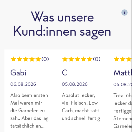
Was unsere
i
Kund:innen sagen
(0)
(0)
Gabi
C
Matth
06.08.2026
05.08.2026
05.08.2
Also beim ersten
Absolut lecker,
Total üb
Mal waren mir
viel Fleisch, Low
lecker da
die Garnelen zu
Carb, macht satt
Fertigge
zäh.. Aber das lag
und schnell fertig
Sternch
tatsächlich an
Garnelen