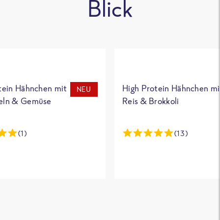
Blick
tein Hähnchen mit
High Protein Hähnchen mi
NEU
eln & Gemüse
Reis & Brokkoli
(1)
(13)