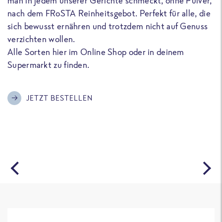
man in jedem unserer Gerichte schmeckt, ohne Pulver,
u
nach dem FRoSTA Reinheitsgebot. Perfekt für alle, die
F
sich bewusst ernähren und trotzdem nicht auf Genuss
a
verzichten wollen.
D
Alle Sorten hier im Online Shop oder in deinem
T
Supermarkt zu finden.
o
G
m
JETZT BESTELLEN
A