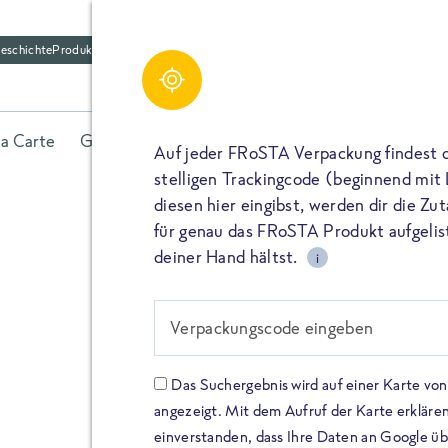
eschichte
Produktfriedhof
la Carte
Gerichte
Fisch
Gemüse
Kräuter
Belieb
Auf jeder FRoSTA Verpackung findest 
stelligen Trackingcode (beginnend mit
diesen hier eingibst, werden dir die Z
für genau das FRoSTA Produkt aufgelist
deiner Hand hältst.
i
FROSTA HIGH PROTEIN
Viel Protei
Verpackungscode eingeben
Keine Zusä
Das Suchergebnis wird auf einer Karte v
angezeigt. Mit dem Aufruf der Karte erklären
Entdecke unsere neuen FRoS
einverstanden, dass Ihre Daten an Google ü