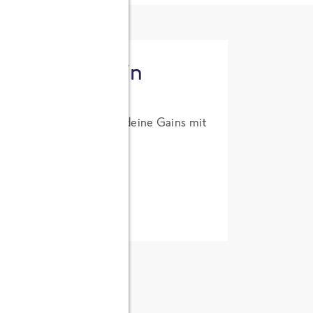
tzt High Protein
um Probierpreis. Hol dir deine Gains mit