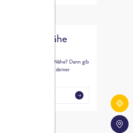
 in deiner Nähe
oSTA Produkt in deiner Nähe? Dann gib
hl ein und Supermärkte in deiner
gezeigt.
i
en
Zutatentracker
Storefinder