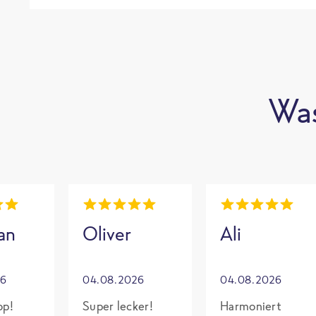
Was
an
Oliver
Ali
26
04.08.2026
04.08.2026
op!
Super lecker!
Harmoniert