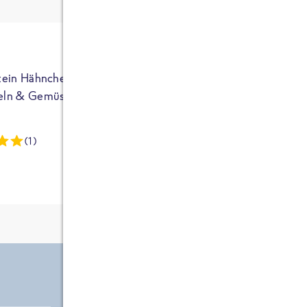
ja auf Sportler
ausgerichtet - die
brauchen etwas
mehr. Bei
normalem
tein Hähnchen mit
High Protein Hähnchen mi
NEU
Frühstück und
eln & Gemüse
Reis & Brokkoli
zwei Tüten aus
dieser Reihe
(1)
(13)
kommt man auf
circa 1700
Kalorien, das ist
etwas wenig.
Zutate