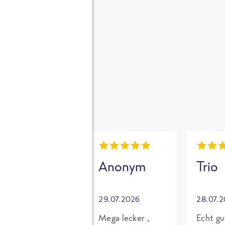
gen
i
Mia
Anonym
Trio
30.07.2026
29.07.2026
28.07.
Grundsätzlich
Mega lecker ,
Echt gu