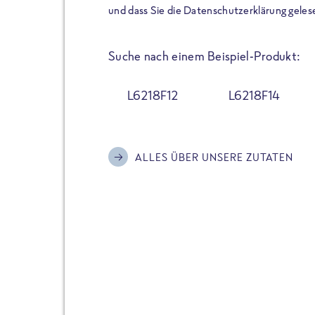
der Extraportion Eiweiß: Bis
und dass Sie die Datenschutzerklärung geles
Zubereitung. Hochwertige Zu
Gerichte schmeckt, ohne P
Suche nach einem Beispiel-Produkt:
Reinheitsgebot. Perfekt für 
und trotzdem nicht auf Genu
L6218F12
L6218F14
Alle Sorten hier im Online 
zu finden.
ALLES ÜBER UNSERE ZUTATEN
JETZT BESTELLEN