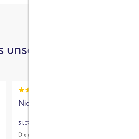
 unsere Kund:innen sa
Nick
Mia
31.07.2026
30.07.2026
Die neue High
Für mich mit