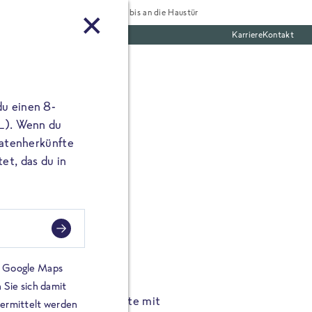
Tiefgekühlt bis an die Haustür
Karriere
Kontakt
te Boxen
du einen 8-
 L). Wenn du
utatenherkünfte
et, das du in
FROSTA À LA CARTE
n.
Hochgenus
tze.
Hause.
on Google Maps
 Sie sich damit
TA High Protein Gerichte mit
Unsere neuen FRoSTA à la
bermittelt werden