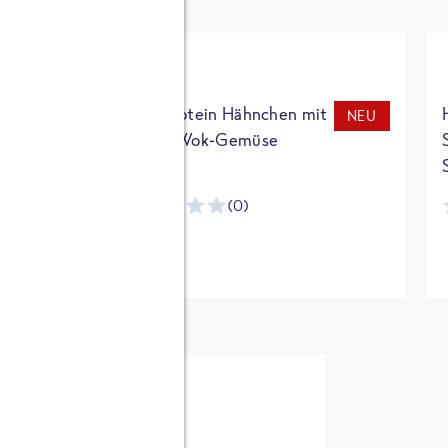
t
High Protein Hähnchen mit
NEU
NEU
Reis & Wok-Gemüse
(0)
ntracker