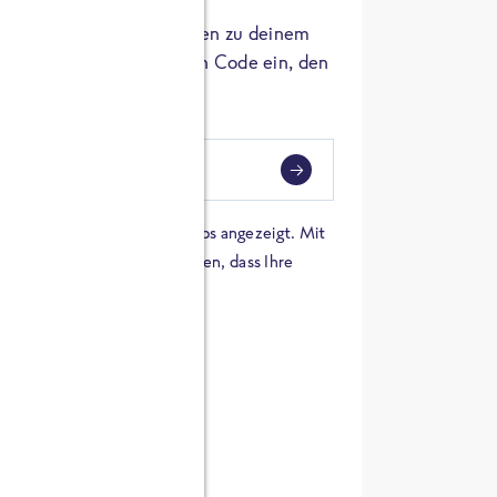
er die Herkunft der Zutaten zu deinem
 einfach den 8-stelligen Code ein, den
ndest.
i
eben
 einer Karte von Google Maps angezeigt. Mit
n Sie sich damit einverstanden, dass Ihre
 werden und dass Sie die
en haben.
E ZUTATEN