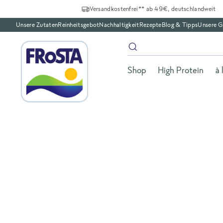
Versandkostenfrei** ab 49€, deutschlandweit
Unsere Zutaten
Reinheitsgebot
Nachhaltigkeit
Rezepte
Blog & Tipps
Unsere G
Shop
High Protein
à 