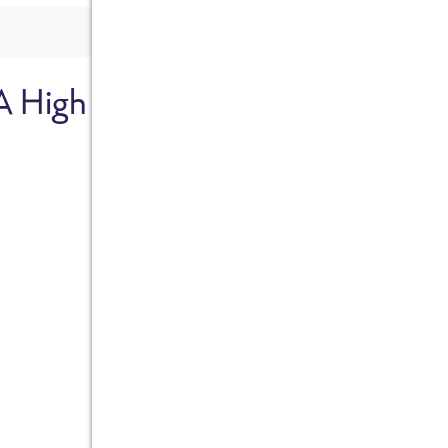
A High
Sicher dir je
Ab sofort gibts die Box z
10%.
Jetzt bestellen