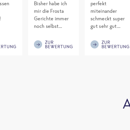
assen
Bisher habe ich
perfekt
mir die Frosta
miteinander
!
Gerichte immer
schmeckt super
noch selbst
gut sehr gut
gepimpt mit
gewürzt es passt
Eiweiß. Endlich
alles wird
ZUR
ZUR
ERTUNG
BEWERTUNG
BEWERTUNG
was fertiges und
aufjedenfall
nicht so brutal
nochmal bestellt
teuer wie die
Mitbewerber!
Bitte behalten!
A