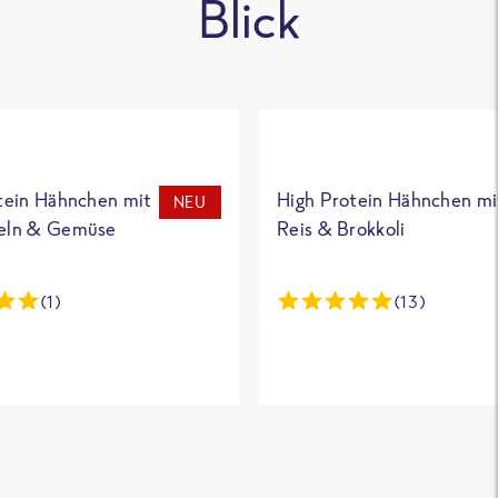
Blick
tein Hähnchen mit
High Protein Hähnchen mi
NEU
eln & Gemüse
Reis & Brokkoli
(1)
(13)