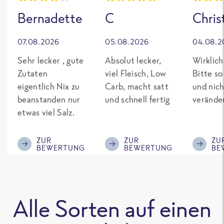
Bernadette
C
Chris
07.08.2026
05.08.2026
04.08.2
Sehr lecker , gute
Absolut lecker,
Wirklich
Zutaten
viel Fleisch, Low
Bitte so
eigentlich Nix zu
Carb, macht satt
und nich
beanstanden nur
und schnell fertig
verände
etwas viel Salz.
ZUR
ZUR
ZU
BEWERTUNG
BEWERTUNG
BE
Alle Sorten auf einen