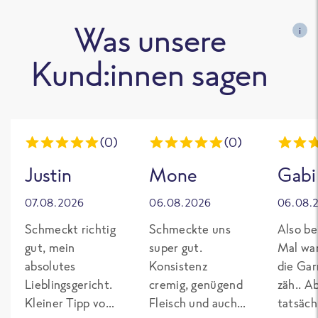
Was unsere
i
Kund:innen sagen
(0)
(0)
Justin
Mone
Gabi
07.08.2026
06.08.2026
06.08.
Schmeckt richtig
Schmeckte uns
Also be
gut, mein
super gut.
Mal wa
absolutes
Konsistenz
die Gar
Lieblingsgericht.
cremig, genügend
zäh.. A
Kleiner Tipp von
Fleisch und auch
tatsäch