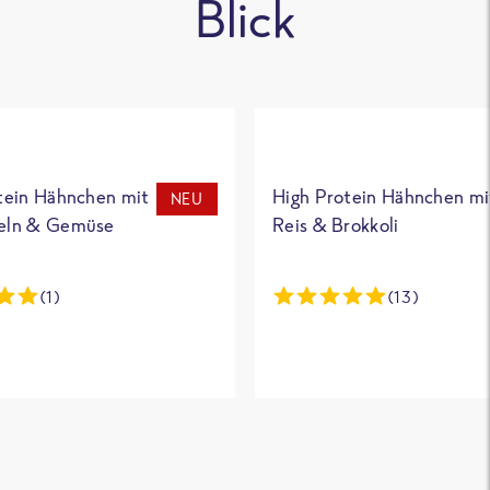
Blick
tein Hähnchen mit
High Protein Hähnchen mi
NEU
eln & Gemüse
Reis & Brokkoli
(1)
(13)