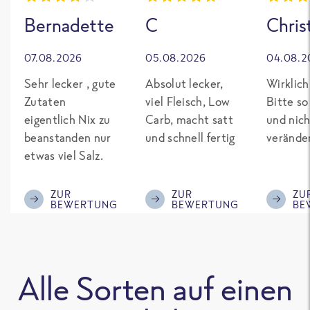
Bernadette
C
Chris
07.08.2026
05.08.2026
04.08.2
Sehr lecker , gute
Absolut lecker,
Wirklich
Zutaten
viel Fleisch, Low
Bitte so
eigentlich Nix zu
Carb, macht satt
und nich
beanstanden nur
und schnell fertig
verände
etwas viel Salz.
ZUR
ZUR
ZU
BEWERTUNG
BEWERTUNG
BE
Alle Sorten auf einen