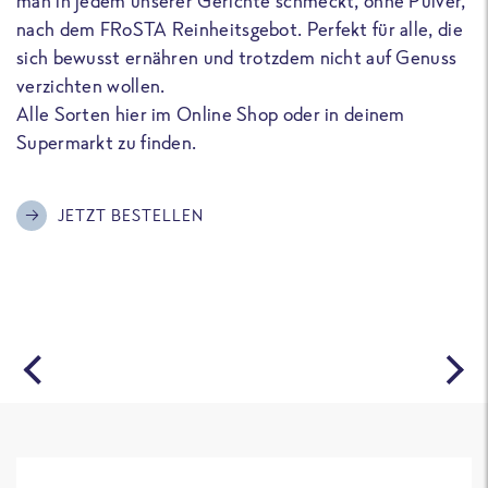
man in jedem unserer Gerichte schmeckt, ohne Pulver,
u
nach dem FRoSTA Reinheitsgebot. Perfekt für alle, die
F
sich bewusst ernähren und trotzdem nicht auf Genuss
a
verzichten wollen.
D
Alle Sorten hier im Online Shop oder in deinem
T
Supermarkt zu finden.
o
G
m
JETZT BESTELLEN
A