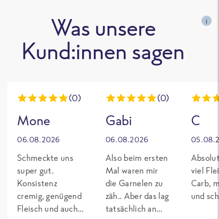
Was unsere
i
Kund:innen sagen
(0)
(0)
Mone
Gabi
C
06.08.2026
06.08.2026
05.08.
Schmeckte uns
Also beim ersten
Absolut
super gut.
Mal waren mir
viel Fl
Konsistenz
die Garnelen zu
Carb, m
cremig, genügend
zäh.. Aber das lag
und sch
Fleisch und auch
tatsächlich an