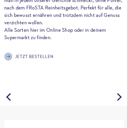
man in jedem unserer Gerichte schmeckt, ohne Pulver,
u
nach dem FRoSTA Reinheitsgebot. Perfekt für alle, die
F
sich bewusst ernähren und trotzdem nicht auf Genuss
a
verzichten wollen.
D
Alle Sorten hier im Online Shop oder in deinem
T
Supermarkt zu finden.
o
G
m
JETZT BESTELLEN
A