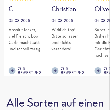
C
Christian
Olive
05.08.2026
04.08.2026
04.08.2
Absolut lecker,
Wirklich top!
Super le
viel Fleisch, Low
Bitte so lassen
Bisher h
Carb, macht satt
und nichts
mir die 
und schnell fertig
verändern!
Gericht
noch sel
gepimpt
Eiweiß. 
ZUR
ZUR
ZU
BEWERTUNG
BEWERTUNG
BE
was fert
nicht so
teuer wi
Mitbewe
Alle Sorten auf einen
Bitte be