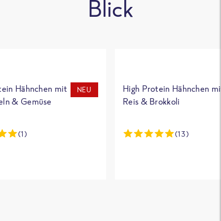
Blick
tein Hähnchen mit
High Protein Hähnchen mi
NEU
eln & Gemüse
Reis & Brokkoli
(1)
(13)