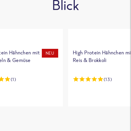
Blick
tein Hähnchen mit
High Protein Hähnchen mi
NEU
eln & Gemüse
Reis & Brokkoli
(1)
(13)