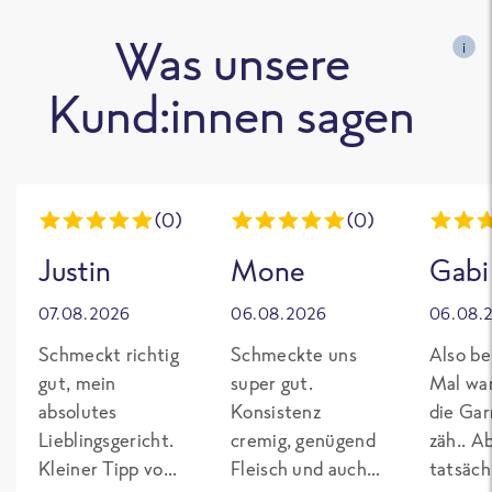
Was unsere
i
Kund:innen sagen
(0)
(0)
Justin
Mone
Gabi
07.08.2026
06.08.2026
06.08.
Schmeckt richtig
Schmeckte uns
Also be
gut, mein
super gut.
Mal wa
absolutes
Konsistenz
die Gar
Lieblingsgericht.
cremig, genügend
zäh.. A
Kleiner Tipp von
Fleisch und auch
tatsäch