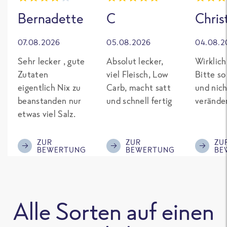
Bernadette
C
Chris
07.08.2026
05.08.2026
04.08.2
Sehr lecker , gute
Absolut lecker,
Wirklich
Zutaten
viel Fleisch, Low
Bitte so
eigentlich Nix zu
Carb, macht satt
und nich
beanstanden nur
und schnell fertig
verände
etwas viel Salz.
ZUR
ZUR
ZU
BEWERTUNG
BEWERTUNG
BE
Alle Sorten auf einen