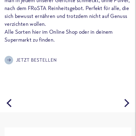
man in jedem unserer Gerichte schmeckt, ohne Pulver,
u
nach dem FRoSTA Reinheitsgebot. Perfekt für alle, die
F
sich bewusst ernähren und trotzdem nicht auf Genuss
a
verzichten wollen.
D
Alle Sorten hier im Online Shop oder in deinem
T
Supermarkt zu finden.
o
G
m
JETZT BESTELLEN
A