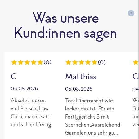
Was unsere
i
Kund:innen sagen
(0)
(0)
C
Matthias
C
05.08.2026
04
05.08.2026
Absolut lecker,
Wi
Total überrascht wie
viel Fleisch, Low
Bi
lecker das ist. Für ein
Carb, macht satt
un
Fertiggericht 5 mit
und schnell fertig
ve
Sternchen.Ausreichend
Garnelen uns sehr gut