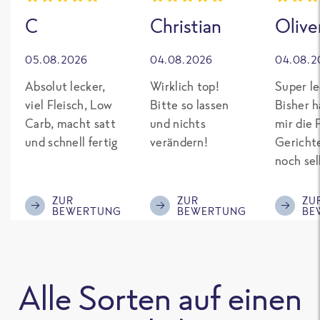
C
Christian
Olive
05.08.2026
04.08.2026
04.08.2
Absolut lecker,
Wirklich top!
Super le
viel Fleisch, Low
Bitte so lassen
Bisher h
Carb, macht satt
und nichts
mir die 
und schnell fertig
verändern!
Gericht
noch sel
gepimpt
Eiweiß. 
ZUR
ZUR
ZU
BEWERTUNG
BEWERTUNG
BE
was fert
nicht so
teuer wi
Mitbewe
Alle Sorten auf einen
Bitte be