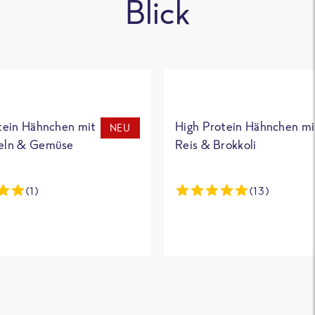
Blick
tein Hähnchen mit
High Protein Hähnchen mi
NEU
eln & Gemüse
Reis & Brokkoli
(1)
(13)