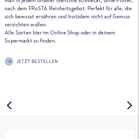
man in jedem unserer Gerichte schmeckt, ohne Pulver,
u
nach dem FRoSTA Reinheitsgebot. Perfekt für alle, die
F
sich bewusst ernähren und trotzdem nicht auf Genuss
a
verzichten wollen.
D
Alle Sorten hier im Online Shop oder in deinem
T
Supermarkt zu finden.
o
G
m
JETZT BESTELLEN
A