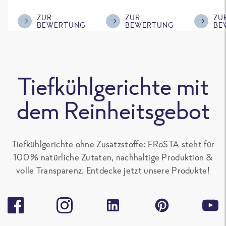
ausreichende
mir, gebt einen
Gemüse
Menge für den
kleinen Schuss an
wir auf j
ZUR
ZUR
ZU
BEWERTUNG
BEWERTUNG
BE
'großen Hunger',
Sojasoße mit
nochmal
sonst gut zu
rein, das
Kann di
teilen. Ich mag
schmeckt
schlech
alle Frosta
nochmal deutlich
Bewert
Tiefkühlgerichte mit
Gerichte, die kein
besser.
nicht ve
Paprika
Aber ist
dem Reinheitsgebot
enthalten, sehr
Geschma
gern.
Tiefkühlgerichte ohne Zusatzstoffe: FRoSTA steht für
100 % natürliche Zutaten, nachhaltige Produktion &
volle Transparenz. Entdecke jetzt unsere Produkte!