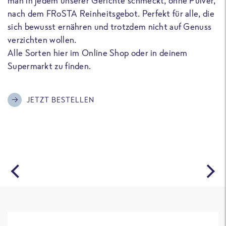
man in jedem unserer Gerichte schmeckt, ohne Pulver,
u
nach dem FRoSTA Reinheitsgebot. Perfekt für alle, die
F
sich bewusst ernähren und trotzdem nicht auf Genuss
a
verzichten wollen.
D
Alle Sorten hier im Online Shop oder in deinem
T
Supermarkt zu finden.
o
G
m
JETZT BESTELLEN
A