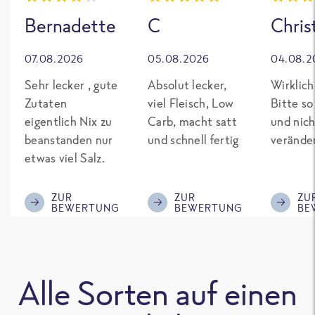
Bernadette
C
Chris
07.08.2026
05.08.2026
04.08.2
Sehr lecker , gute
Absolut lecker,
Wirklich
Zutaten
viel Fleisch, Low
Bitte so
eigentlich Nix zu
Carb, macht satt
und nich
beanstanden nur
und schnell fertig
verände
etwas viel Salz.
ZUR
ZUR
ZU
BEWERTUNG
BEWERTUNG
BE
Alle Sorten auf einen