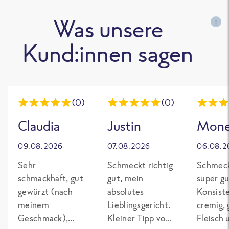
Was unsere
i
Kund:innen sagen
(0)
(0)
Claudia
Justin
Mon
09.08.2026
07.08.2026
06.08.2
Sehr
Schmeckt richtig
Schmeck
schmackhaft, gut
gut, mein
super gu
gewürzt (nach
absolutes
Konsist
meinem
Lieblingsgericht.
cremig,
Geschmack),
Kleiner Tipp von
Fleisch 