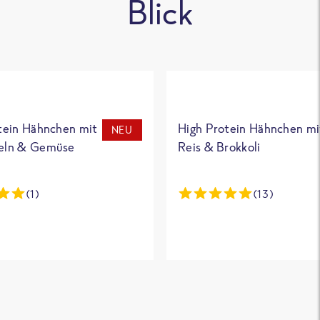
Blick
tein Hähnchen mit
High Protein Hähnchen mi
NEU
eln & Gemüse
Reis & Brokkoli
(1)
(13)