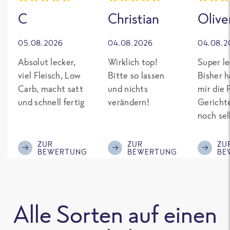
C
Christian
Olive
05.08.2026
04.08.2026
04.08.2
Absolut lecker,
Wirklich top!
Super le
viel Fleisch, Low
Bitte so lassen
Bisher h
Carb, macht satt
und nichts
mir die 
und schnell fertig
verändern!
Gericht
noch sel
gepimpt
Eiweiß. 
ZUR
ZUR
ZU
BEWERTUNG
BEWERTUNG
BE
was fert
nicht so
teuer wi
Mitbewe
Alle Sorten auf einen
Bitte be