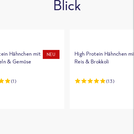
Blick
tein Hähnchen mit
High Protein Hähnchen mi
NEU
eln & Gemüse
Reis & Brokkoli
(1)
(13)