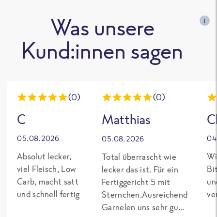
Was unsere
i
Kund:innen sagen
(0)
(0)
C
Matthias
C
05.08.2026
04
05.08.2026
Absolut lecker,
Wi
Total überrascht wie
viel Fleisch, Low
Bi
lecker das ist. Für ein
Carb, macht satt
un
Fertiggericht 5 mit
und schnell fertig
ve
Sternchen.Ausreichend
Garnelen uns sehr gut