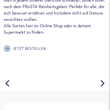
man in jedem unserer Gerichte schmeckt, ohne Pulver,
u
nach dem FRoSTA Reinheitsgebot. Perfekt für alle, die
F
sich bewusst ernähren und trotzdem nicht auf Genuss
a
verzichten wollen.
D
Alle Sorten hier im Online Shop oder in deinem
T
Supermarkt zu finden.
o
G
m
JETZT BESTELLEN
A