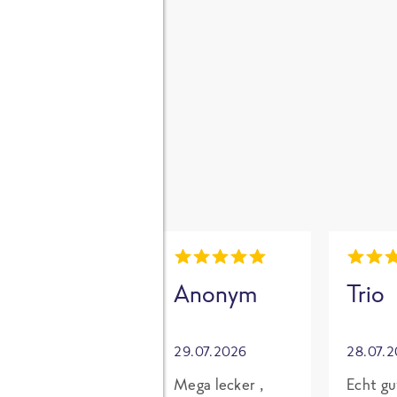
gen
i
Mia
Anonym
Trio
30.07.2026
29.07.2026
28.07.
Grundsätzlich
Mega lecker ,
Echt gu