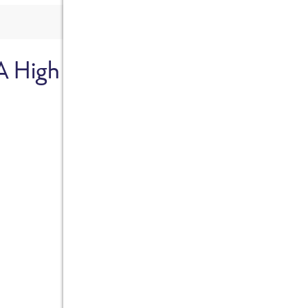
A High
Sicher dir je
Ab sofort gibts die Box z
10%.
Jetzt bestellen