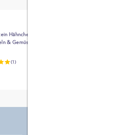
ja auf Sportler
ausgerichtet - die
brauchen etwas
mehr. Bei
normalem
tein Hähnchen mit
High Protein Hähnchen mi
NEU
Frühstück und
eln & Gemüse
Reis & Brokkoli
zwei Tüten aus
dieser Reihe
(1)
(13)
kommt man auf
circa 1700
Kalorien, das ist
etwas wenig.
Zutate