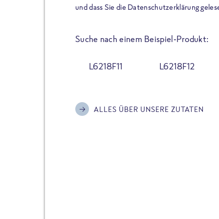
der Extraportion Eiweiß: Bis
und dass Sie die Datenschutzerklärung geles
Zubereitung. Hochwertige Zu
Gerichte schmeckt, ohne P
Suche nach einem Beispiel-Produkt:
Reinheitsgebot. Perfekt für 
und trotzdem nicht auf Genu
L6218F11
L6218F12
Alle Sorten hier im Online 
zu finden.
ALLES ÜBER UNSERE ZUTATEN
JETZT BESTELLEN