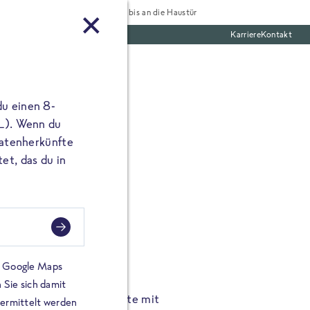
Tiefgekühlt bis an die Haustür
Karriere
Kontakt
te Boxen
du einen 8-
 L). Wenn du
utatenherkünfte
et, das du in
FROSTA À LA CARTE
n.
Hochgenus
tze.
Hause.
on Google Maps
 Sie sich damit
TA High Protein Gerichte mit
Unsere neuen FRoSTA à la
bermittelt werden