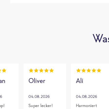
Was
an
Oliver
Ali
26
04.08.2026
04.08.2026
op!
Super lecker!
Harmoniert