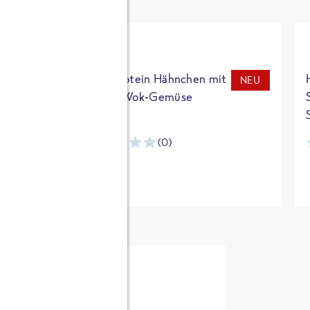
t
High Protein Hähnchen mit
NEU
NEU
Reis & Wok-Gemüse
(0)
ntracker