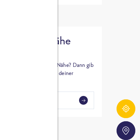
 in deiner Nähe
oSTA Produkt in deiner Nähe? Dann gib
hl ein und Supermärkte in deiner
gezeigt.
i
en
Zutatentracker
Storefinder