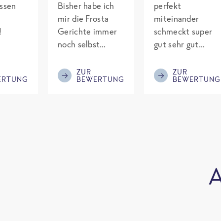
assen
Bisher habe ich
perfekt
mir die Frosta
miteinander
!
Gerichte immer
schmeckt super
noch selbst
gut sehr gut
gepimpt mit
gewürzt es passt
Eiweiß. Endlich
alles wird
ZUR
ZUR
ERTUNG
BEWERTUNG
BEWERTUNG
was fertiges und
aufjedenfall
nicht so brutal
nochmal bestellt
teuer wie die
Mitbewerber!
Bitte behalten!
A