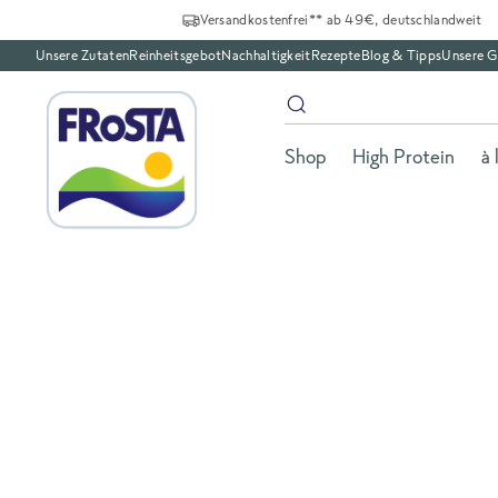
Versandkostenfrei** ab 49€, deutschlandweit
Unsere Zutaten
Reinheitsgebot
Nachhaltigkeit
Rezepte
Blog & Tipps
Unsere G
Shop
High Protein
à 