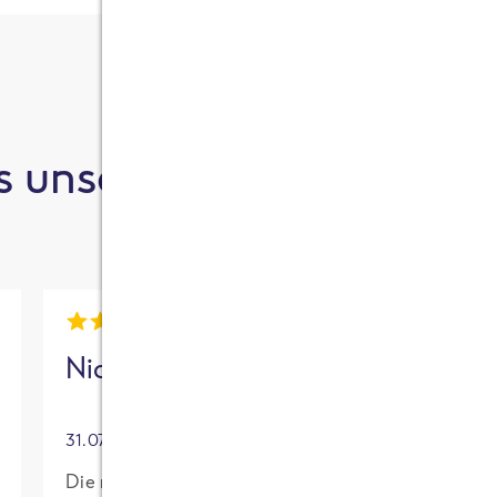
 unsere Kund:innen sa
Nick
Mia
31.07.2026
30.07.2026
Die neue High
Für mich mit