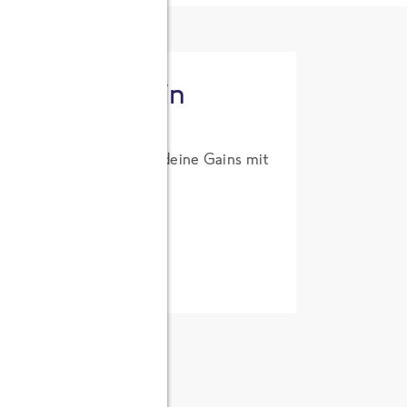
tzt High Protein
um Probierpreis. Hol dir deine Gains mit