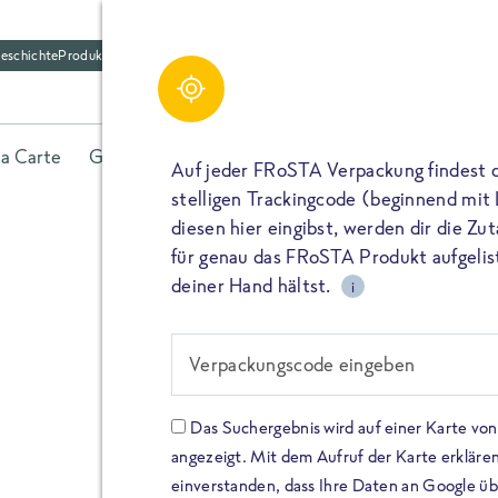
eschichte
Produktfriedhof
la Carte
Gerichte
Fisch
Gemüse
Kräuter
Belieb
Auf jeder FRoSTA Verpackung findest 
stelligen Trackingcode (beginnend mit
diesen hier eingibst, werden dir die Z
für genau das FRoSTA Produkt aufgelist
deiner Hand hältst.
i
FROSTA HIGH PROTEIN
Viel Protei
Verpackungscode eingeben
Keine Zusä
Das Suchergebnis wird auf einer Karte v
angezeigt. Mit dem Aufruf der Karte erklären
Entdecke unsere neuen FRoS
einverstanden, dass Ihre Daten an Google ü