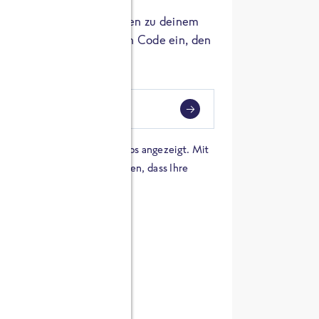
er die Herkunft der Zutaten zu deinem
 einfach den 8-stelligen Code ein, den
ndest.
i
eben
 einer Karte von Google Maps angezeigt. Mit
n Sie sich damit einverstanden, dass Ihre
 werden und dass Sie die
en haben.
E ZUTATEN