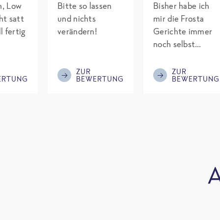
ch, Low
Bitte so lassen
Bisher habe ich
ht satt
und nichts
mir die Frosta
l fertig
verändern!
Gerichte immer
noch selbst
gepimpt mit
Eiweiß. Endlich
ZUR
ZUR
ERTUNG
BEWERTUNG
BEWERTUNG
was fertiges und
nicht so brutal
teuer wie die
Mitbewerber!
Bitte behalten!
A