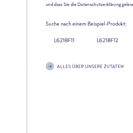
der Extraportion Eiweiß: Bis
und dass Sie die Datenschutzerklärung geles
Zubereitung. Hochwertige Zu
Gerichte schmeckt, ohne P
Suche nach einem Beispiel-Produkt:
Reinheitsgebot. Perfekt für 
und trotzdem nicht auf Genu
L6218F11
L6218F12
Alle Sorten hier im Online 
zu finden.
ALLES ÜBER UNSERE ZUTATEN
JETZT BESTELLEN