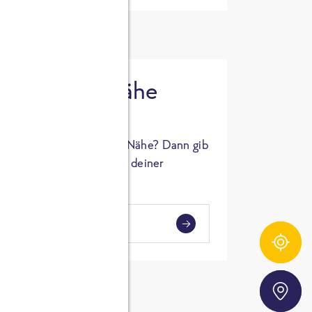
 in deiner Nähe
oSTA Produkt in deiner Nähe? Dann gib
hl ein und Supermärkte in deiner
gezeigt.
i
en
Zutatentracker
Storefinder