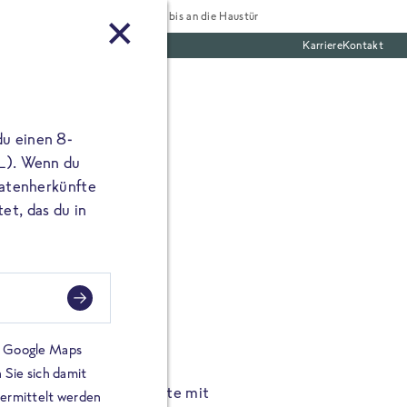
Tiefgekühlt bis an die Haustür
Karriere
Kontakt
te Boxen
du einen 8-
 L). Wenn du
utatenherkünfte
et, das du in
FROSTA À LA CARTE
n.
Hochgenus
tze.
Hause.
on Google Maps
 Sie sich damit
TA High Protein Gerichte mit
Unsere neuen FRoSTA à la
bermittelt werden