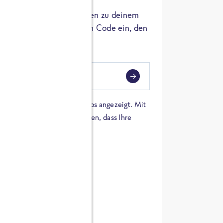
er die Herkunft der Zutaten zu deinem
 einfach den 8-stelligen Code ein, den
ndest.
i
eben
 einer Karte von Google Maps angezeigt. Mit
n Sie sich damit einverstanden, dass Ihre
 werden und dass Sie die
en haben.
E ZUTATEN