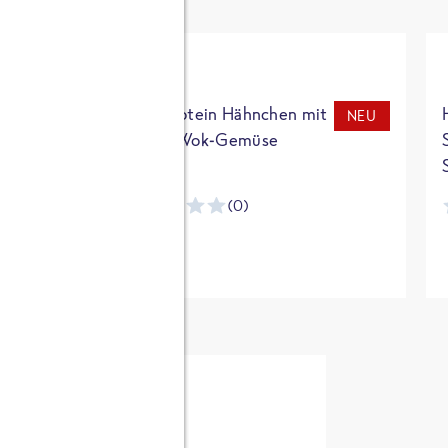
t
High Protein Hähnchen mit
NEU
NEU
Reis & Wok-Gemüse
(0)
ntracker