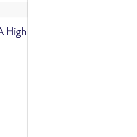
A High
Sicher dir je
Ab sofort gibts die Box z
10%.
Jetzt bestellen