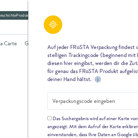
eschichte
Produktfriedhof
la Carte
Gerichte
Fisch
Gemüse
Kräuter
Belieb
Auf jeder FRoSTA Verpackung findest 
stelligen Trackingcode (beginnend mit
diesen hier eingibst, werden dir die Z
für genau das FRoSTA Produkt aufgelist
deiner Hand hältst.
i
FROSTA HIGH PROTEIN
Viel Protei
Verpackungscode eingeben
Keine Zusä
Das Suchergebnis wird auf einer Karte v
angezeigt. Mit dem Aufruf der Karte erklären
Entdecke unsere neuen FRoS
einverstanden, dass Ihre Daten an Google ü