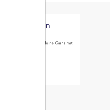
tzt High Protein
um Probierpreis. Hol dir deine Gains mit