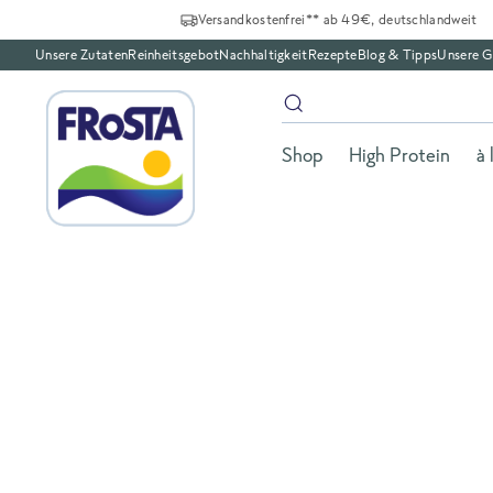
Versandkostenfrei** ab 49€, deutschlandweit
Unsere Zutaten
Reinheitsgebot
Nachhaltigkeit
Rezepte
Blog & Tipps
Unsere G
Shop
High Protein
à 