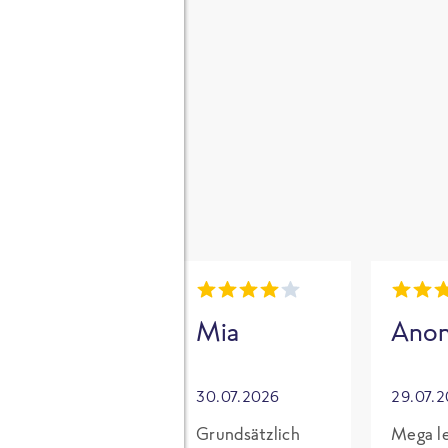
gen
i
Mia
Mia
Ano
30.07.2026
30.07.2026
29.07.
Für mich mit
Grundsätzlich
Mega le