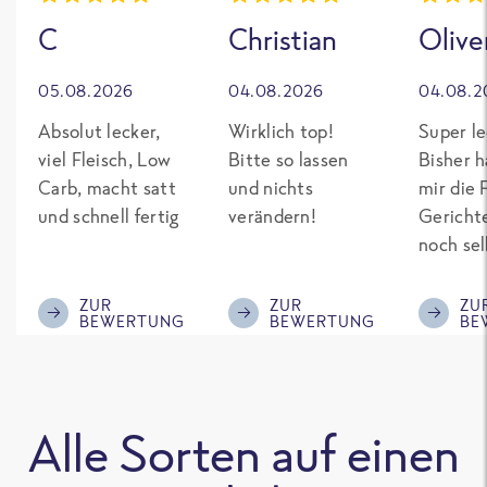
C
Christian
Olive
05.08.2026
04.08.2026
04.08.2
Absolut lecker,
Wirklich top!
Super le
viel Fleisch, Low
Bitte so lassen
Bisher h
Carb, macht satt
und nichts
mir die 
und schnell fertig
verändern!
Gericht
noch sel
gepimpt
Eiweiß. 
ZUR
ZUR
ZU
BEWERTUNG
BEWERTUNG
BE
was fert
nicht so
teuer wi
Mitbewe
Alle Sorten auf einen
Bitte be