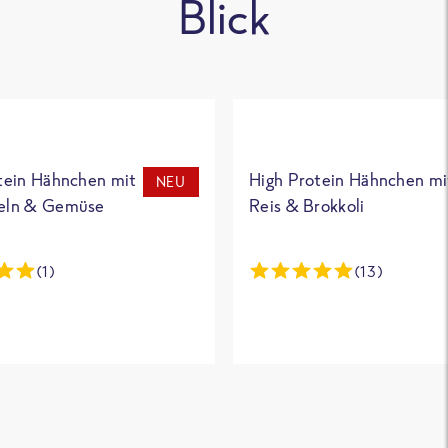
Blick
tein Hähnchen mit
High Protein Hähnchen mi
NEU
eln & Gemüse
Reis & Brokkoli
(1)
(13)