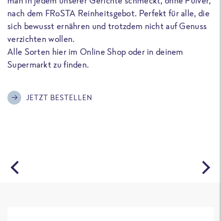
man in jedem unserer Gerichte schmeckt, ohne Pulver,
u
nach dem FRoSTA Reinheitsgebot. Perfekt für alle, die
F
sich bewusst ernähren und trotzdem nicht auf Genuss
a
verzichten wollen.
D
Alle Sorten hier im Online Shop oder in deinem
T
Supermarkt zu finden.
o
G
m
JETZT BESTELLEN
A