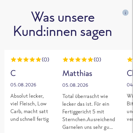
Was unsere
i
Kund:innen sagen
(0)
(0)
C
Matthias
C
05.08.2026
04
05.08.2026
Absolut lecker,
Wi
Total überrascht wie
viel Fleisch, Low
Bi
lecker das ist. Für ein
Carb, macht satt
un
Fertiggericht 5 mit
und schnell fertig
ve
Sternchen.Ausreichend
Garnelen uns sehr gut