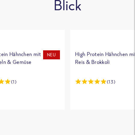
Blick
tein Hähnchen mit
High Protein Hähnchen mi
NEU
eln & Gemüse
Reis & Brokkoli
(1)
(13)