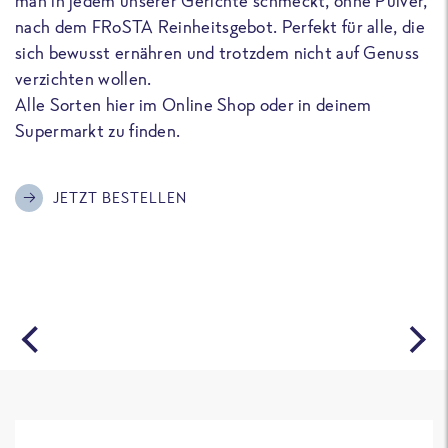
man in jedem unserer Gerichte schmeckt, ohne Pulver,
u
nach dem FRoSTA Reinheitsgebot. Perfekt für alle, die
F
sich bewusst ernähren und trotzdem nicht auf Genuss
a
verzichten wollen.
D
Alle Sorten hier im Online Shop oder in deinem
T
Supermarkt zu finden.
o
G
m
JETZT BESTELLEN
A