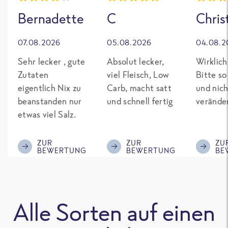
Bernadette
C
Chris
07.08.2026
05.08.2026
04.08.2
Sehr lecker , gute
Absolut lecker,
Wirklich
Zutaten
viel Fleisch, Low
Bitte so
eigentlich Nix zu
Carb, macht satt
und nich
beanstanden nur
und schnell fertig
verände
etwas viel Salz.
ZUR
ZUR
ZU
BEWERTUNG
BEWERTUNG
BE
Alle Sorten auf einen