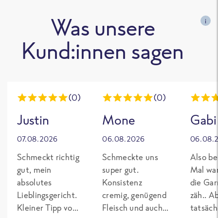
Was unsere
i
Kund:innen sagen
(0)
(0)
Justin
Mone
Gabi
07.08.2026
06.08.2026
06.08.
Schmeckt richtig
Schmeckte uns
Also be
gut, mein
super gut.
Mal wa
absolutes
Konsistenz
die Gar
Lieblingsgericht.
cremig, genügend
zäh.. A
Kleiner Tipp von
Fleisch und auch
tatsäch