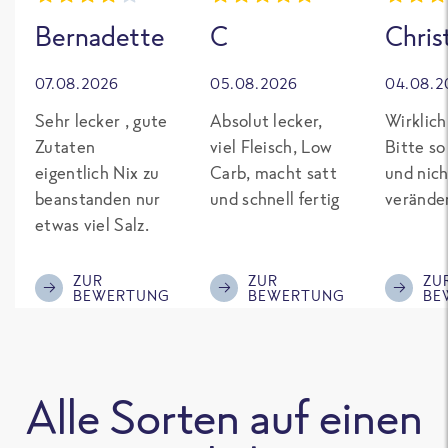
Bernadette
C
Chris
07.08.2026
05.08.2026
04.08.2
Sehr lecker , gute
Absolut lecker,
Wirklich
Zutaten
viel Fleisch, Low
Bitte so
eigentlich Nix zu
Carb, macht satt
und nich
beanstanden nur
und schnell fertig
verände
etwas viel Salz.
ZUR
ZUR
ZU
BEWERTUNG
BEWERTUNG
BE
Alle Sorten auf einen