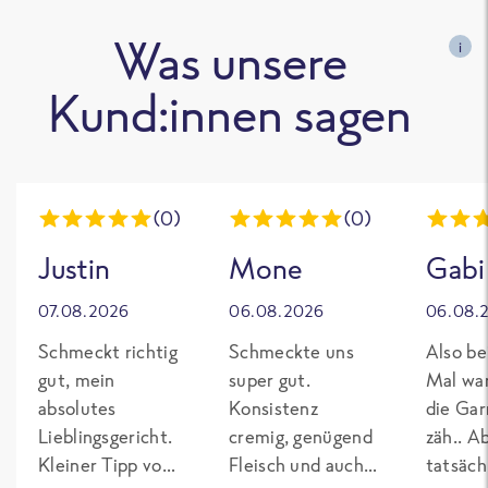
Was unsere
i
Kund:innen sagen
(0)
(0)
Justin
Mone
Gabi
07.08.2026
06.08.2026
06.08.
Schmeckt richtig
Schmeckte uns
Also be
gut, mein
super gut.
Mal wa
absolutes
Konsistenz
die Gar
Lieblingsgericht.
cremig, genügend
zäh.. A
Kleiner Tipp von
Fleisch und auch
tatsäch