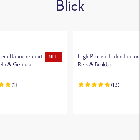
Blick
tein Hähnchen mit
High Protein Hähnchen mi
NEU
eln & Gemüse
Reis & Brokkoli
(1)
(13)