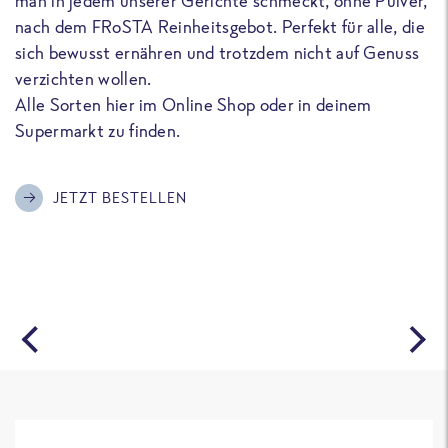
man in jedem unserer Gerichte schmeckt, ohne Pulver,
u
nach dem FRoSTA Reinheitsgebot. Perfekt für alle, die
F
sich bewusst ernähren und trotzdem nicht auf Genuss
a
verzichten wollen.
D
Alle Sorten hier im Online Shop oder in deinem
T
Supermarkt zu finden.
o
G
m
JETZT BESTELLEN
A