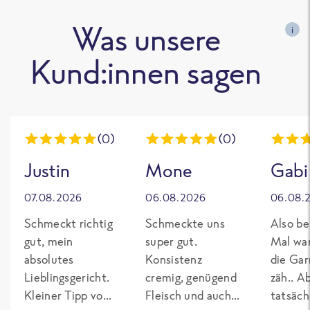
Was unsere
i
Kund:innen sagen
(0)
(0)
Justin
Mone
Gabi
07.08.2026
06.08.2026
06.08.
Schmeckt richtig
Schmeckte uns
Also be
gut, mein
super gut.
Mal wa
absolutes
Konsistenz
die Gar
Lieblingsgericht.
cremig, genügend
zäh.. A
Kleiner Tipp von
Fleisch und auch
tatsäch