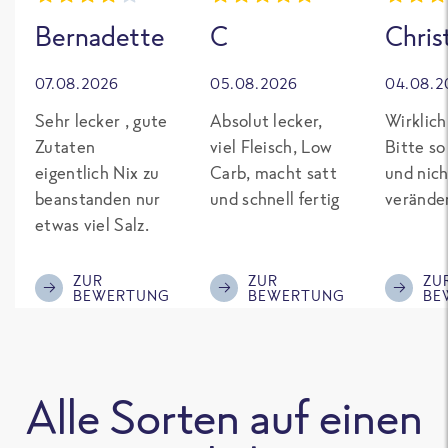
Bernadette
C
Chris
07.08.2026
05.08.2026
04.08.2
Sehr lecker , gute
Absolut lecker,
Wirklich
Zutaten
viel Fleisch, Low
Bitte so
eigentlich Nix zu
Carb, macht satt
und nich
beanstanden nur
und schnell fertig
verände
etwas viel Salz.
ZUR
ZUR
ZU
BEWERTUNG
BEWERTUNG
BE
Alle Sorten auf einen