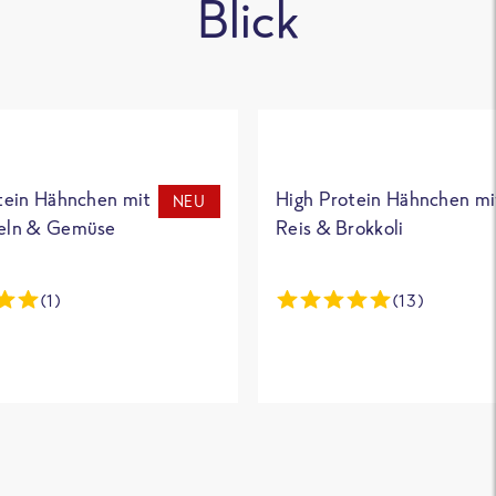
Blick
tein Hähnchen mit
High Protein Hähnchen mi
NEU
eln & Gemüse
Reis & Brokkoli
(1)
(13)