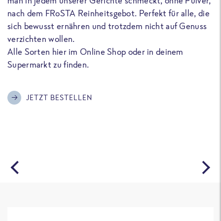
man in jedem unserer Gerichte schmeckt, ohne Pulver,
u
nach dem FRoSTA Reinheitsgebot. Perfekt für alle, die
F
sich bewusst ernähren und trotzdem nicht auf Genuss
a
verzichten wollen.
D
Alle Sorten hier im Online Shop oder in deinem
T
Supermarkt zu finden.
o
G
m
JETZT BESTELLEN
A