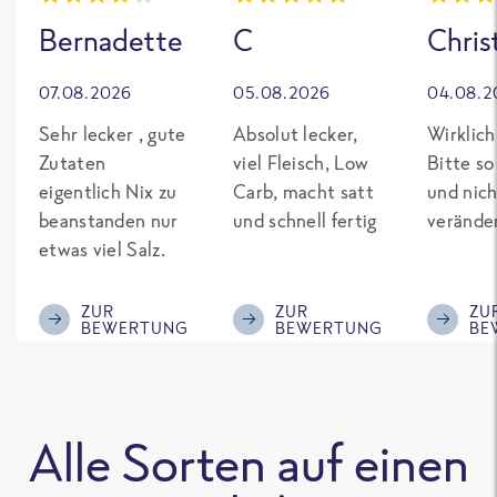
Bernadette
C
Chris
07.08.2026
05.08.2026
04.08.2
Sehr lecker , gute
Absolut lecker,
Wirklich
Zutaten
viel Fleisch, Low
Bitte so
eigentlich Nix zu
Carb, macht satt
und nich
beanstanden nur
und schnell fertig
verände
etwas viel Salz.
ZUR
ZUR
ZU
BEWERTUNG
BEWERTUNG
BE
Alle Sorten auf einen