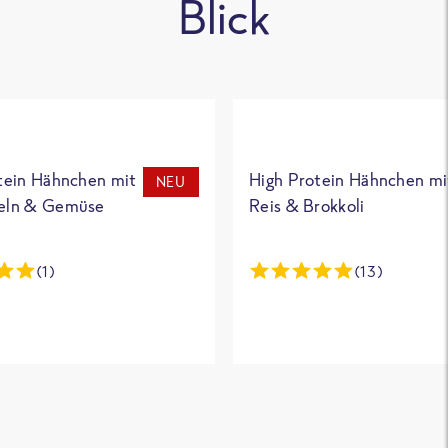
Blick
tein Hähnchen mit
High Protein Hähnchen mi
NEU
eln & Gemüse
Reis & Brokkoli
(1)
(13)