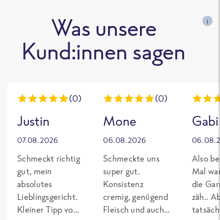
Was unsere
i
Kund:innen sagen
(0)
(0)
Justin
Mone
Gabi
07.08.2026
06.08.2026
06.08.
Schmeckt richtig
Schmeckte uns
Also be
gut, mein
super gut.
Mal wa
absolutes
Konsistenz
die Gar
Lieblingsgericht.
cremig, genügend
zäh.. A
Kleiner Tipp von
Fleisch und auch
tatsäch