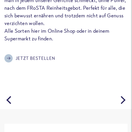
man in jedem unserer Gerichte schmeckt, ohne Pulver,
u
nach dem FRoSTA Reinheitsgebot. Perfekt für alle, die
F
sich bewusst ernähren und trotzdem nicht auf Genuss
a
verzichten wollen.
D
Alle Sorten hier im Online Shop oder in deinem
T
Supermarkt zu finden.
o
G
m
JETZT BESTELLEN
A